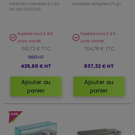
Présentoir saladette 5 x 1/4
Saladette réfrigérée 1/4 gn
GN VRX 1200/330
Expédié sous 3 à 5
Expédié sous 3 à 5
jours ouvrés
jours ouvrés
510,72 € TTC
764,78 € TTC
560 HT
425,60 €
HT
637,32 €
HT
Ajouter au
Ajouter au
panier
panier
-24%