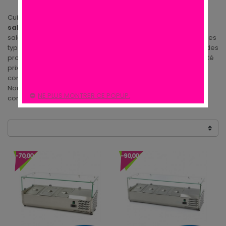
Cuisine des pros à sélectionné pour vous une gamme de
saladette
,
saladette pizza
ou saladettes à poser, ces
saladettes réfrigérées sont parfaitement conçues pour tous les
types de
restauration, restaurant, pizzeria, fast food
. Cuisine des
pros vous propose une sélection a un excellent rapport qualité
prix, cette gamme de
Saladette
possède différentes
contenances et profondeurs de bacs gastro.
Nous avons choisis plusieures Marques de Saladettes Pizza
NE PLUS MONTRER CE POPUP.
comme Bartscher, Saro, Polar.
-70,00 €
-90,00 €