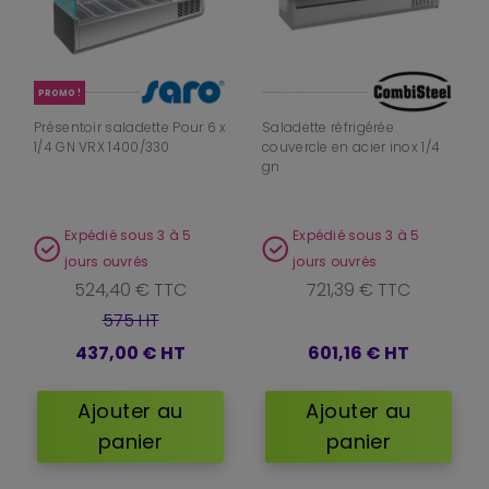
PROMO !
Présentoir saladette Pour 6 x
Saladette réfrigérée
1/4 GN VRX 1400/330
couvercle en acier inox 1/4
gn
Expédié sous 3 à 5
Expédié sous 3 à 5
jours ouvrés
jours ouvrés
524,40 € TTC
721,39 € TTC
575 HT
437,00 €
HT
601,16 €
HT
Ajouter au
Ajouter au
panier
panier