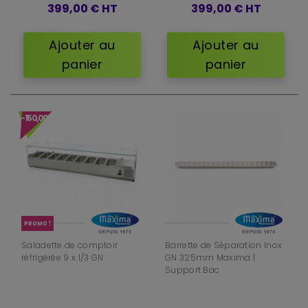
399,00 €
HT
399,00 €
HT
Ajouter au
Ajouter au
panier
panier
-150,00 €
PROMO !
Saladette de comptoir
Barrette de Séparation Inox
réfrigérée 9 x 1/3 GN
GN 325mm Maxima |
Support Bac