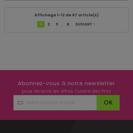
Affichage 1-12 de 67 article(s)
…
1
2
3
6
SUIVANT
navigate_next
Abonnez-vous à notre newsletter
pour recevoir les offres Cuisine des Pros
OK