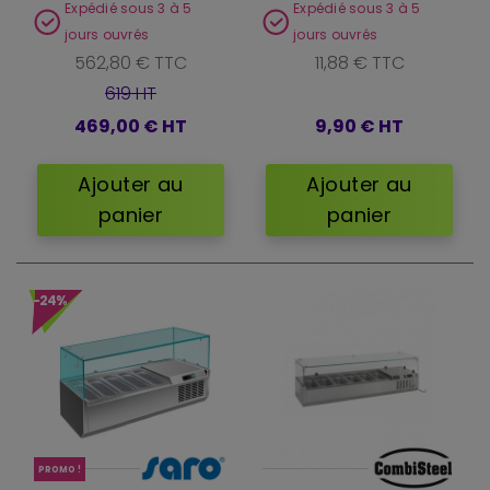
Expédié sous 3 à 5
Expédié sous 3 à 5
jours ouvrés
jours ouvrés
562,80 € TTC
11,88 € TTC
619 HT
469,00 €
HT
9,90 €
HT
Ajouter au
Ajouter au
panier
panier
-24%
PROMO !