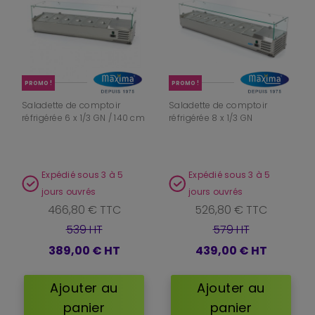
PROMO !
PROMO !
Saladette de comptoir
Saladette de comptoir
réfrigérée 6 x 1/3 GN / 140 cm
réfrigérée 8 x 1/3 GN
Expédié sous 3 à 5
Expédié sous 3 à 5
jours ouvrés
jours ouvrés
466,80 € TTC
526,80 € TTC
539 HT
579 HT
389,00 €
HT
439,00 €
HT
Ajouter au
Ajouter au
panier
panier