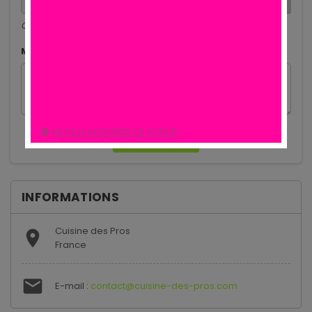
CHOISIR UN FICHIER
Optional
Message
NE PLUS MONTRER CE POPUP.
INFORMATIONS
Cuisine des Pros

France

E-mail :
contact@cuisine-des-pros.com