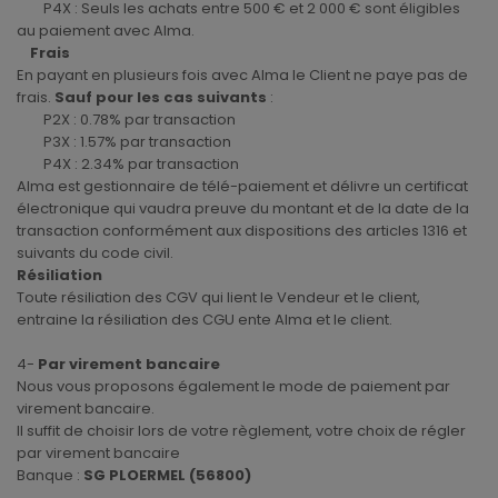
P4X : Seuls les achats entre 500 € et 2 000 € sont éligibles
au paiement avec Alma.
Frais
En payant en plusieurs fois avec Alma le Client ne paye pas de
frais.
Sauf pour les cas suivants
:
P2X : 0.78% par transaction
P3X : 1.57% par transaction
P4X : 2.34% par transaction
Alma est gestionnaire de télé-paiement et délivre un certificat
électronique qui vaudra preuve du montant et de la date de la
transaction conformément aux dispositions des articles 1316 et
suivants du code civil.
Résiliation
Toute résiliation des CGV qui lient le Vendeur et le client,
entraine la résiliation des CGU ente Alma et le client.
4-
Par virement bancaire
Nous vous proposons également le mode de paiement par
virement bancaire.
Il suffit de choisir lors de votre règlement, votre choix de régler
par virement bancaire
Banque :
SG PLOERMEL (56800)