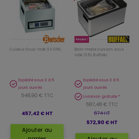
PROMO !
Cuiseur Sous-Vide SV G16L
Bain-marie cuisson sous
vide 12.5L Buffalo
Expédié sous 3 à 5
Expédié sous 3 à 5
jours ouvrés
jours ouvrés
548,90 € TTC
Livraison gratuite *
687,48 € TTC
674 HT
457,42 €
HT
572,90 €
HT
Ajouter au
panier
Ajouter au