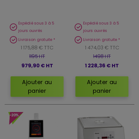
Expédié sous 3 à 5
Expédié sous 3 à 5
jours ouvrés
jours ouvrés
Livraison gratuite *
Livraison gratuite *
1 175,88 € TTC
1 474,03 € TTC
1195 HT
1498 HT
979,90 €
HT
1 228,36 €
HT
Ajouter au
Ajouter au
panier
panier
-20%