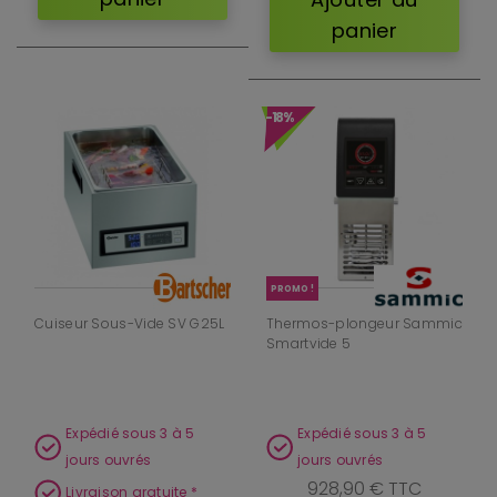
panier
-18%
PROMO !
Cuiseur Sous-Vide SV G25L
Thermos-plongeur Sammic
Smartvide 5
Expédié sous 3 à 5
Expédié sous 3 à 5
jours ouvrés
jours ouvrés
928,90 € TTC
Livraison gratuite *