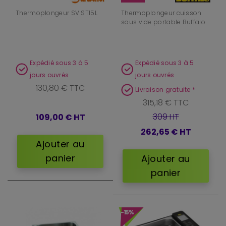
Thermoplongeur SV ST15L
Thermoplongeur cuisson
sous vide portable Buffalo
Expédié sous 3 à 5
Expédié sous 3 à 5
jours ouvrés
jours ouvrés
130,80 € TTC
Livraison gratuite *
315,18 € TTC
309 HT
109,00 €
HT
262,65 €
HT
Ajouter au
panier
Ajouter au
panier
-15%