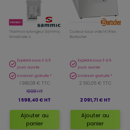
PROMO !
Thermos-plongeur Sammic
Cuiseur sous vide 14 litres
Smartvide X
Bartscher
Expédié sous 3 à 5
Expédié sous 3 à 5
jours ouvrés
jours ouvrés
Livraison gratuite *
Livraison gratuite *
1 918,08 € TTC
2 510,05 € TTC
1998 HT
1 598,40 €
HT
2 091,71 €
HT
Ajouter au
Ajouter au
panier
panier