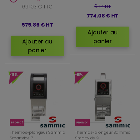
944 HT
691,03 € TTC
774,08 €
HT
575,86 €
HT
Ajouter au
panier
Ajouter au
panier
-18%
-18%
PROMO !
PROMO !
Thermos-plongeur Sammic
Thermos-plongeur Sammic
Smartvide 7
Smartvide 9