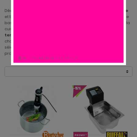
Découvrez notre sélection
d'appareil de cuisson sous vide
et thermoplongeurs.Equipement indispensable pour la cuisine
basse température, cherchez ici votre thermoplongeur pour la
cuisine sous vide mais aussi votre
thermoplongeur basse
température
. Tous les materiels de cette catégorie ont été
choisis pour leur raport qualité prix. Ainsi vous pourrez
sélectionner votre Thermoplongeur moins chez cuisine des
pros !!
NE PLUS MONTRER CE POPUP.
-15%
PROMO !