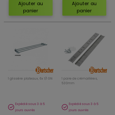
Ajouter au
Ajouter au
panier
panier
1 glissière plateaux, 6x 1/1 GN
1 paire de crémaillères,
530mm
Expédié sous 3 à 5
Expédié sous 3 à 5
jours ouvrés
jours ouvrés