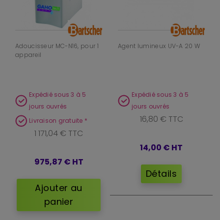
Adoucisseur MC-N16, pour 1
Agent lumineux UV-A 20 W
appareil
Expédié sous 3 à 5
Expédié sous 3 à 5
jours ouvrés
jours ouvrés
16,80 € TTC
Livraison gratuite *
1 171,04 € TTC
14,00 €
HT
975,87 €
HT
Détails
Ajouter au
panier