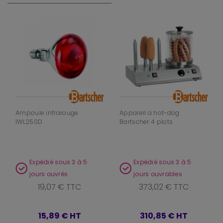
Ampoule infrarouge
Appareil a hot-dog
IWL250D
Bartscher 4 plots
Expédié sous 3 à 5
Expédié sous 3 à 5
jours ouvrés
jours ouvrables
19,07 € TTC
373,02 € TTC
15,89 €
HT
310,85 €
HT