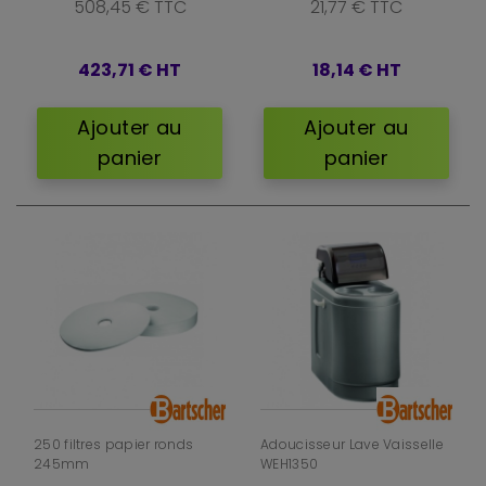
508,45 € TTC
21,77 € TTC
423,71 €
HT
18,14 €
HT
Ajouter au
Ajouter au
panier
panier
250 filtres papier ronds
Adoucisseur Lave Vaisselle
245mm
WEH1350