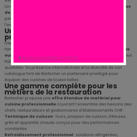
exigeants.
La marque
est distribuée par Cuisine des Pros depuis plus
de 15 ans
, garantissant une sélection cohérente de produits
performants et un accompagnement métier construit sur
l’expérience et la proximité avec les utilisateurs CHR.
Une histoire industrielle et une
présence forte en Europe
Depuis plus d’un siècle, Bartscher a évolué d’une entreprise
familiale vers un acteur majeur de la
cuisine professionnelle
européenne
, reconnu pour la solidité de ses équipements, leur
NE PLUS MONTRER CE POPUP.
fiabilité et leur conception adaptée à un usage intensif
quotidien. Sa présence internationale et la diversité de son
catalogue font de Bartscher un partenaire privilégié pour
équiper des cuisines de toutes tailles.
Une gamme complète pour les
métiers de la restauration
Bartscher propose une
offre étendue de matériel pour
cuisine professionnelle
couvrant l’ensemble des besoins des
chefs, restaurateurs et gestionnaires d’établissements CHR :
Technique de cuisson
: fours, plaques de cuisson, friteuses,
grills et appareils chauds conçus pour des performances
constantes
Refroidissement professionnel
: solutions réfrigérées,