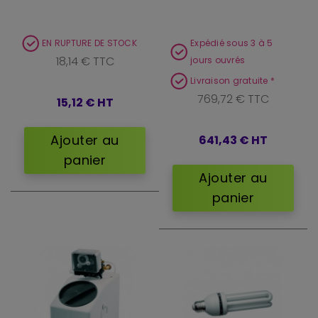
EN RUPTURE DE STOCK
Expédié sous 3 à 5
18,14 € TTC
jours ouvrés
Livraison gratuite *
769,72 € TTC
15,12 €
HT
Ajouter au
641,43 €
HT
panier
Ajouter au
panier