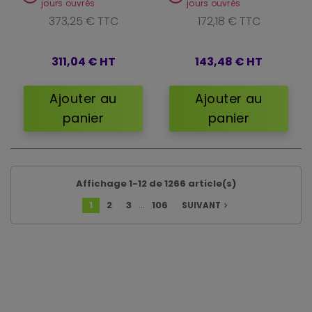
jours ouvrés
jours ouvrés
373,25 € TTC
172,18 € TTC
311,04 €
HT
143,48 €
HT
Ajouter au
Ajouter au
panier
panier
Affichage 1-12 de 1266 article(s)
…
1
2
3
106
SUIVANT
navigate_next