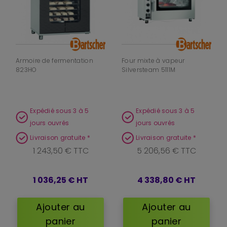
Armoire de fermentation
Four mixte à vapeur
823HO
Silversteam 5111M
Expédié sous 3 à 5
Expédié sous 3 à 5
jours ouvrés
jours ouvrés
Livraison gratuite *
Livraison gratuite *
1 243,50 € TTC
5 206,56 € TTC
1 036,25 €
HT
4 338,80 €
HT
Ajouter au
Ajouter au
panier
panier