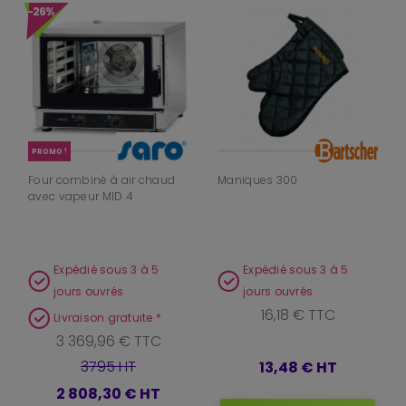
-26%
PROMO !
Four combiné à air chaud
Maniques 300
avec vapeur MID 4
Expédié sous 3 à 5
Expédié sous 3 à 5
jours ouvrés
jours ouvrés
16,18 € TTC
Livraison gratuite *
3 369,96 € TTC
3795 HT
13,48 €
HT
2 808,30 €
HT