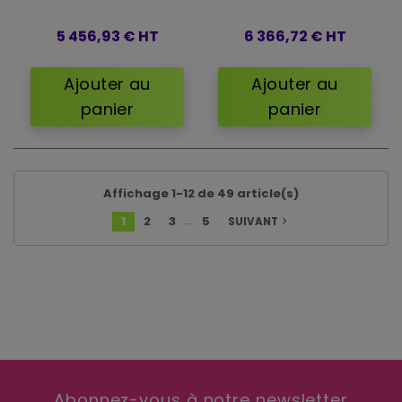
5 456,93 €
HT
6 366,72 €
HT
Ajouter au
Ajouter au
panier
panier
Affichage 1-12 de 49 article(s)
…
1
2
3
5
SUIVANT
navigate_next
Abonnez-vous à notre newsletter