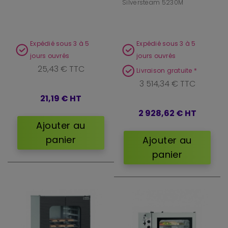
Silversteam 5230M
Expédié sous 3 à 5
Expédié sous 3 à 5
jours ouvrés
jours ouvrés
25,43 € TTC
Livraison gratuite *
3 514,34 € TTC
21,19 €
HT
2 928,62 €
HT
Ajouter au
panier
Ajouter au
panier