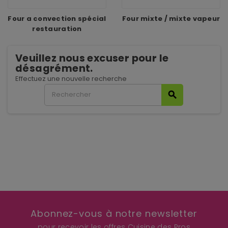
Four a convection spécial
Four mixte / mixte vapeur
restauration
Veuillez nous excuser pour le
désagrément.
Effectuez une nouvelle recherche
search
Abonnez-vous à notre newsletter
pour recevoir les offres Cuisine des Pros