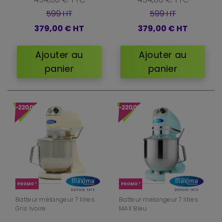
599 HT
599 HT
379,00 €
HT
379,00 €
HT
Ajouter au
Ajouter au
panier
panier
-220,00 €
-220,00 €
PROMO !
PROMO !
Batteur mélangeur 7 litres
Batteur melangeur 7 litres
Gris Ivoire
MAX Bleu