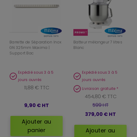
PROMO !
Barrette de Séparation Inox
Batteur mélangeur 7 litres
GN 325mm Maxima |
Blanc
Support Bac
Expédié sous 3 à 5
Expédié sous 3 à 5
jours ouvrés
jours ouvrés
11,88 € TTC
Livraison gratuite *
454,80 € TTC
599 HT
9,90 €
HT
379,00 €
HT
Ajouter au
panier
Ajouter au