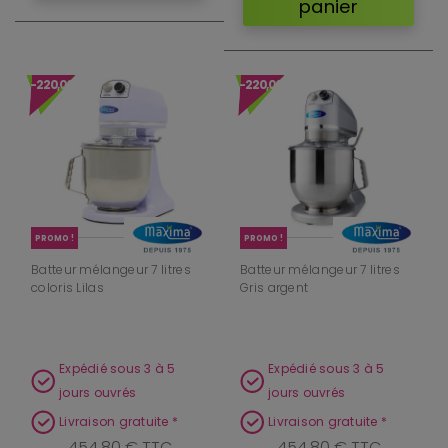
panier
-220,00 €
-220,00 €
PROMO !
PROMO !
Batteur mélangeur 7 litres
Batteur mélangeur 7 litres
coloris Lilas
Gris argent
Expédié sous 3 à 5
Expédié sous 3 à 5
jours ouvrés
jours ouvrés
Livraison gratuite *
Livraison gratuite *
454,80 € TTC
454,80 € TTC