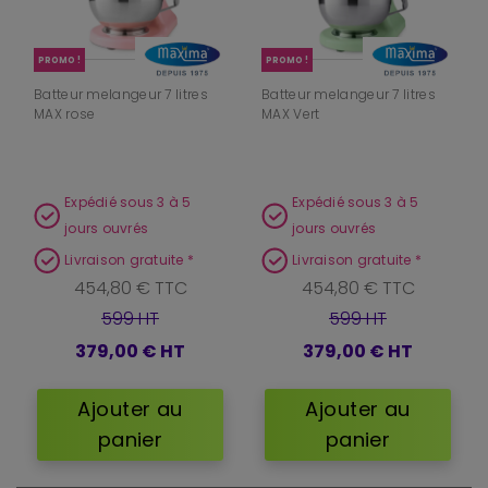
PROMO !
PROMO !
Batteur melangeur 7 litres
Batteur melangeur 7 litres
MAX rose
MAX Vert
Expédié sous 3 à 5
Expédié sous 3 à 5
jours ouvrés
jours ouvrés
Livraison gratuite *
Livraison gratuite *
454,80 € TTC
454,80 € TTC
599 HT
599 HT
379,00 €
HT
379,00 €
HT
Ajouter au
Ajouter au
panier
panier