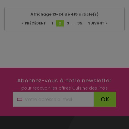
Affichage 13-24 de 415 article(s)
…
1
2
3
35
PRÉCÉDENT
SUIVANT
navigate_before
navigate_next
Abonnez-vous à notre newsletter
pour recevoir les offres Cuisine des Pros
OK