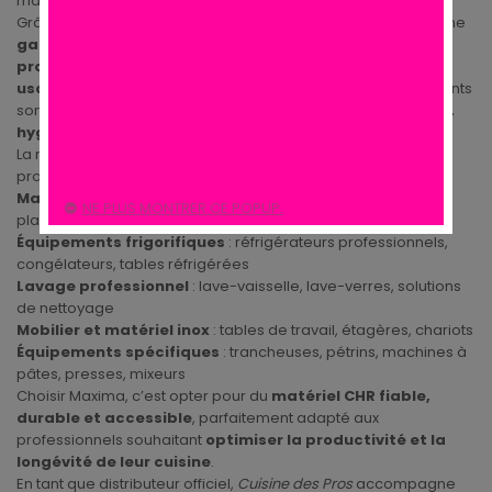
matériel performant et durable.
Grâce à plusieurs décennies d’expertise, Maxima propose une
gamme complète de matériel de restauration
professionnelle
, conçue pour répondre aux exigences d’un
usage intensif en cuisine professionnelle
. Les équipements
sont pensés pour offrir
efficacité, simplicité d’utilisation,
hygiène et conformité aux normes européennes
.
La marque couvre l’ensemble des besoins d’une cuisine
professionnelle moderne :
Matériel de cuisson professionnel
: fours, friteuses, grills,
NE PLUS MONTRER CE POPUP.
plaques à induction, cuisinières
Équipements frigorifiques
: réfrigérateurs professionnels,
congélateurs, tables réfrigérées
Lavage professionnel
: lave-vaisselle, lave-verres, solutions
de nettoyage
Mobilier et matériel inox
: tables de travail, étagères, chariots
Équipements spécifiques
: trancheuses, pétrins, machines à
pâtes, presses, mixeurs
Choisir Maxima, c’est opter pour du
matériel CHR fiable,
durable et accessible
, parfaitement adapté aux
professionnels souhaitant
optimiser la productivité et la
longévité de leur cuisine
.
En tant que distributeur officiel,
Cuisine des Pros
accompagne