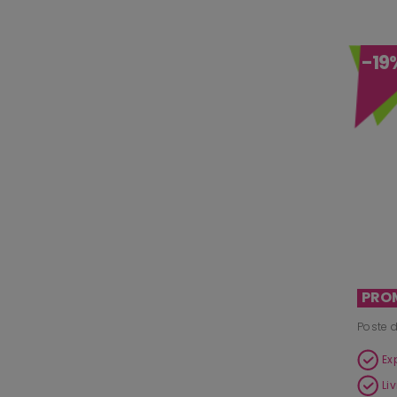
-19
PRO
Poste 
Ex
Li