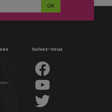
OK
ices
Suivez-nous
e
ente