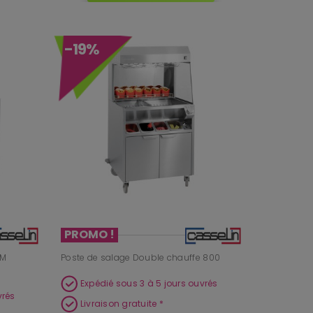
-19%
PROMO !
GM
Poste de salage Double chauffe 800
Expédié sous 3 à 5 jours ouvrés
vrés
Livraison gratuite *