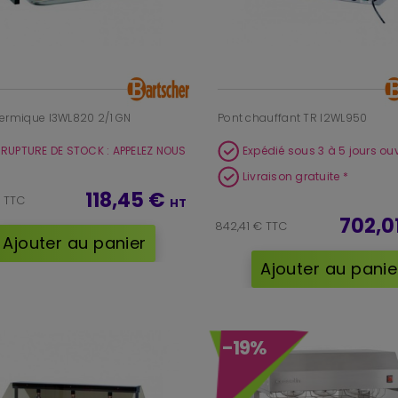
hermique I3WL820 2/1 GN
Pont chauffant TR I2WL950
 RUPTURE DE STOCK : APPELEZ NOUS
Expédié sous 3 à 5 jours ou
Livraison gratuite *
118,45 €
€ TTC
HT
702,0
842,41 € TTC
Ajouter au panier
Ajouter au panie
-19%