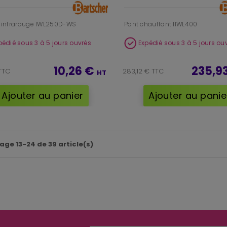
infrarouge IWL250D-WS
Pont chauffant I1WL400
pédié sous 3 à 5 jours ouvrés
Expédié sous 3 à 5 jours ou
10,26 €
235,9
 TTC
283,12 € TTC
HT
Ajouter au panier
Ajouter au panie
age 13-24 de 39 article(s)