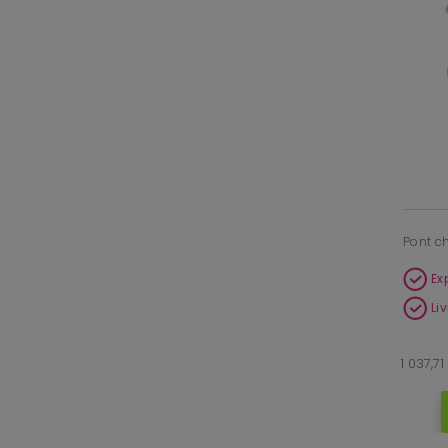
Pont c
Ex
Li
1 037,7