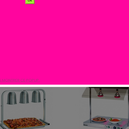
ok
produits.
Trier par :
S MONTRER CE POPUP.