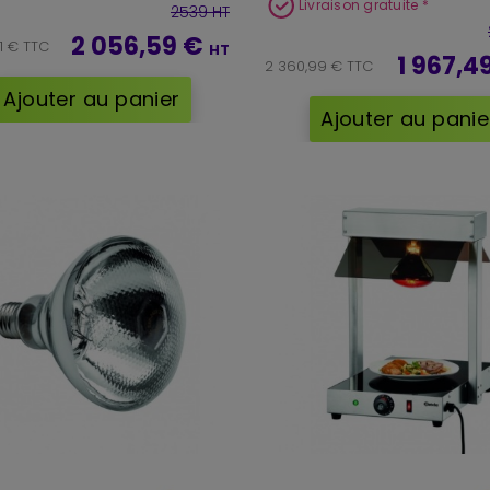
Livraison gratuite *
2539 HT
2 056,59 €
1 € TTC
HT
1 967,4
2 360,99 € TTC
Ajouter au panier
Ajouter au panie