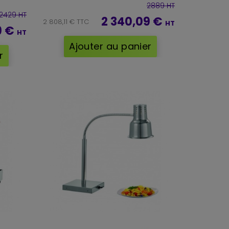
2889 HT
2429 HT
2 340,09 €
2 808,11 € TTC
HT
9 €
HT
Ajouter au panier
r