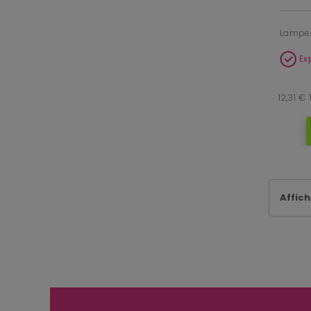
Lampe 
Ex
12,31 €
Affich