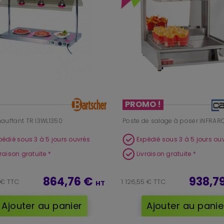
PROMO !
hauffant TR I3WL1350
Poste de salage à poser iNFRA
pédié sous 3 à 5 jours ouvrés
Expédié sous 3 à 5 jours ou
vraison gratuite *
Livraison gratuite *
864,76 €
938,7
1 € TTC
1 126,55 € TTC
HT
Ajouter au panier
Ajouter au panie