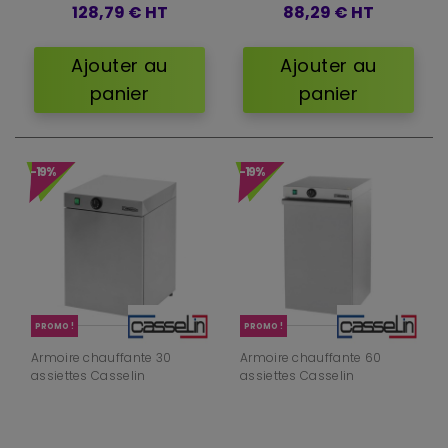
128,79 €
HT
88,29 €
HT
Ajouter au
Ajouter au
panier
panier
-19%
-19%
PROMO !
PROMO !
Armoire chauffante 30
Armoire chauffante 60
assiettes Casselin
assiettes Casselin