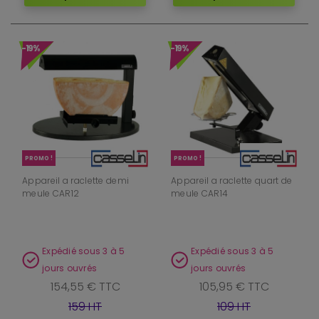
-19%
-19%
PROMO !
PROMO !
Appareil a raclette demi
Appareil a raclette quart de
meule CAR12
meule CAR14
Expédié sous 3 à 5
Expédié sous 3 à 5
jours ouvrés
jours ouvrés
154,55 € TTC
105,95 € TTC
159 HT
109 HT