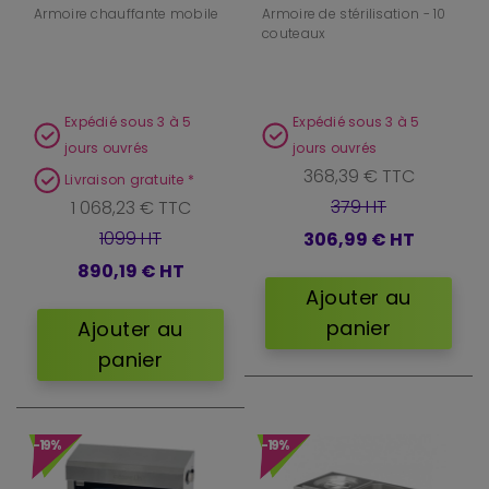
Armoire chauffante mobile
Armoire de stérilisation - 10
couteaux
Expédié sous 3 à 5
Expédié sous 3 à 5
jours ouvrés
jours ouvrés
368,39 € TTC
Livraison gratuite *
379 HT
1 068,23 € TTC
1099 HT
306,99 €
HT
890,19 €
HT
Ajouter au
panier
Ajouter au
panier
-19%
-19%