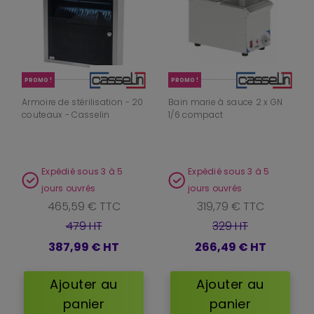
PROMO !
PROMO !
Armoire de stérilisation - 20
Bain marie à sauce 2 x GN
couteaux - Casselin
1/6 compact
Expédié sous 3 à 5
Expédié sous 3 à 5
jours ouvrés
jours ouvrés
465,59 € TTC
319,79 € TTC
479 HT
329 HT
387,99 €
HT
266,49 €
HT
Ajouter au
Ajouter au
panier
panier