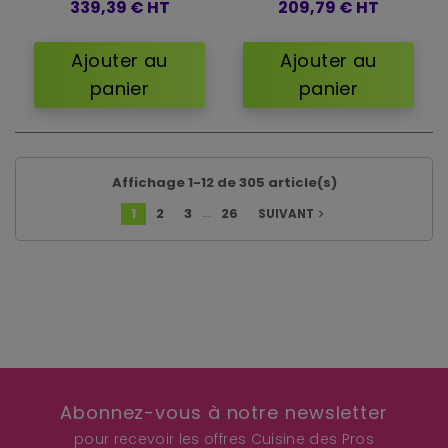
339,39 €
HT
209,79 €
HT
Ajouter au
Ajouter au
panier
panier
Affichage 1-12 de 305 article(s)
…
1
2
3
26
SUIVANT
navigate_next
Abonnez-vous à notre newsletter
pour recevoir les offres Cuisine des Pros