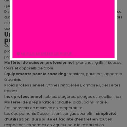
des solutions conçues pour répondre aux exigences
quotidiennes des
professionnels du secteur CHR
.
Distribuée par
Cuisine des Pros
, la marque Casselin s’adresse
aux restaurateurs, traiteurs, gérants de snacks, food trucks, bars
et collectivités à la recherche de matériels performants,
accessibles et adaptés à un usage intensif.
Une gamme complète pour les
professionnels CHR
Casselin développe une large gamme d’équipements
professionnels couvrant les principaux besoins des cuisines
NE PLUS MONTRER CE POPUP.
professionnelles et de la restauration rapide, notamment :
Matériel de cuisson professionnel
: planchas, grills, friteuses,
fours et appareils de table
Équipements pour le snacking
: toasters, gaufriers, appareils
à paninis
Froid professionnel
: vitrines réfrigérées, armoires, dessertes
froides
Inox professionnel
: tables, étagères, plonges et mobilier inox
Matériel de préparation
: chauffe-plats, bains-marie,
équipements de maintien en température
Les équipements Casselin sont conçus pour offrir
simplicité
d’utilisation, durabilité et facilité d’entretien
, tout en
respectant les normes en vigueur pour la restauration