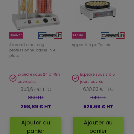
PROMO !
PROMO !
Appareil a hot dog
Appareil à poffertjes
professionnel casselin 4
plots
Expédié sous 24 à 48h
Expédié sous 3 à 5
ouvrables
jours ouvrés
358,67 € TTC
630,83 € TTC
369 HT
649 HT
298,89 €
HT
525,69 €
HT
Ajouter au
Ajouter au
panier
panier