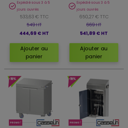
Expédié sous 3 à 5
Expédié sous 3 à 5
jours ouvrés
jours ouvrés
533,63 € TTC
650,27 € TTC
549 HT
669 HT
444,69 €
HT
541,89 €
HT
Ajouter au
Ajouter au
panier
panier
-19%
-19%
PROMO !
PROMO !