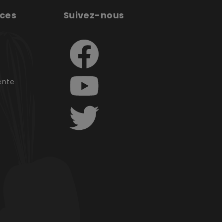
ices
Suivez-nous
e
ente