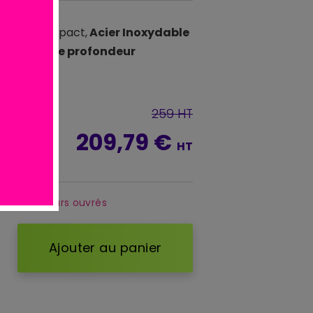
 sauce compact,
Acier Inoxydable
- 200 mm de profondeur
259 HT
209,79 €
C
HT
ous 3 à 5 jours ouvrés
Ajouter au panier
d