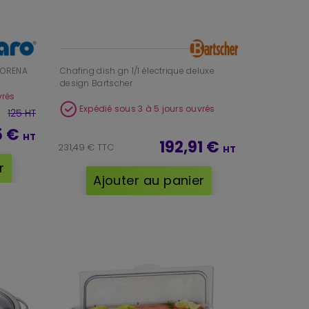
 LORENA
Chafing dish gn 1/1 électrique deluxe
design Bartscher
vrés
Expédié sous 3 à 5 jours ouvrés
125 HT
5 €
HT
192,91 €
231,49 € TTC
HT
r
Ajouter au panier