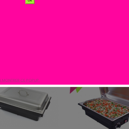
ok
roduits.
Trier par :
,00 €
-25%
S MONTRER CE POPUP.