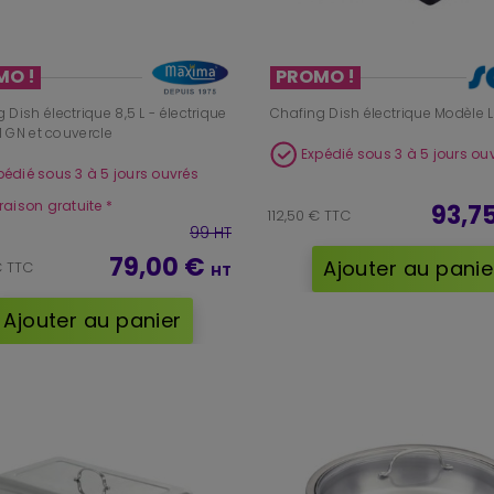
MO !
PROMO !
 Dish électrique 8,5 L - électrique
Chafing Dish électrique Modèle
1/1 GN et couvercle
Expédié sous 3 à 5 jours ou
pédié sous 3 à 5 jours ouvrés
vraison gratuite *
93,7
112,50 € TTC
99 HT
79,00 €
Ajouter au panie
€ TTC
HT
Ajouter au panier