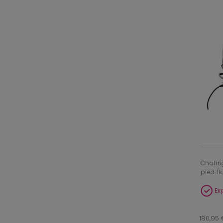
Chafing
pied B
Ex
180,95 