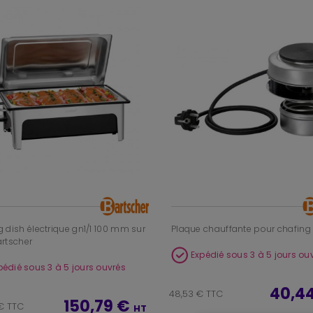
 dish électrique gn1/1 100 mm sur
Plaque chauffante pour chafing
artscher
Expédié sous 3 à 5 jours ou
pédié sous 3 à 5 jours ouvrés
40,4
48,53 € TTC
150,79 €
€ TTC
HT