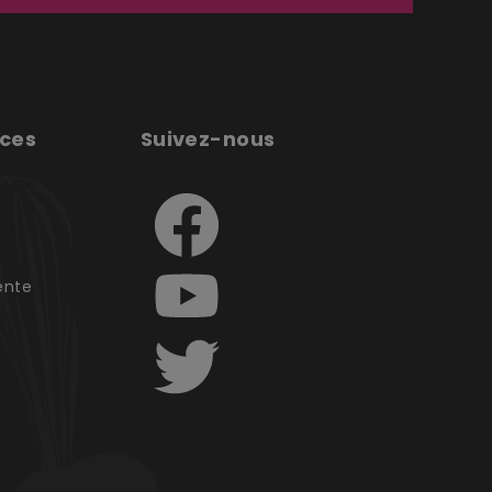
ices
Suivez-nous
e
ente