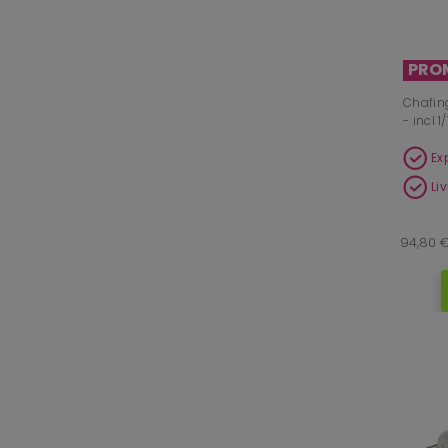
PRO
Chafing
- incl 
Ex
Li
94,80 