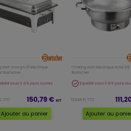
 dish inox gn 1/1 électrique
Chafing dish électrique rond 3.8 
t Bartscher
Bartscher
pédié sous 3 à 5 jours ouvrés
Expédié sous 3 à 5 jours ou
150,79 €
111,
€ TTC
133,44 € TTC
HT
Ajouter au panier
Ajouter au panie