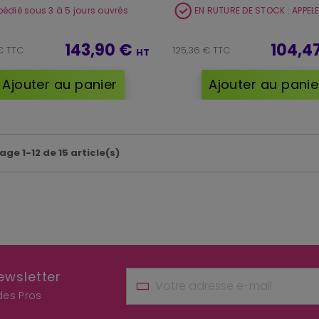
pédié sous 3 à 5 jours ouvrés
EN RUTURE DE STOCK : APPE
143,90 €
104,4
€ TTC
125,36 € TTC
HT
Ajouter au panier
Ajouter au panie
age 1-12 de 15 article(s)
ewsletter
 des Pros