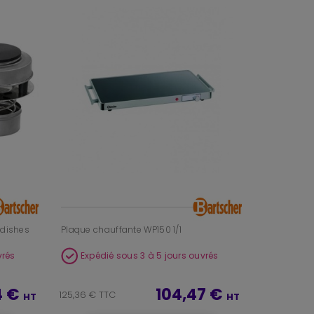
 dishes
Plaque chauffante WP150 1/1
vrés
Expédié sous 3 à 5 jours ouvrés
4 €
104,47 €
125,36 € TTC
HT
HT