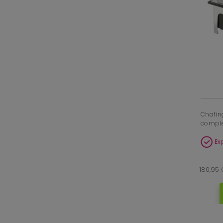
Chafing
comple
Ex
180,95 