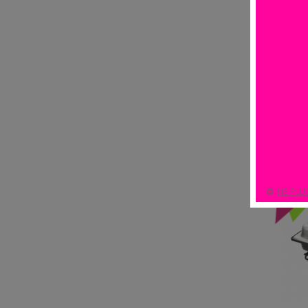
Il y a 15 p
-20
NE PLU