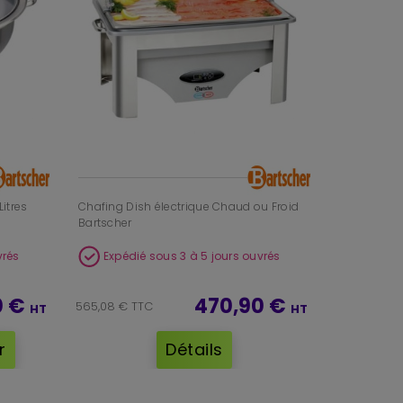
Litres
Chafing Dish électrique Chaud ou Froid
Bartscher
vrés
Expédié sous 3 à 5 jours ouvrés
20 €
470,90 €
565,08 € TTC
HT
HT
r
Détails