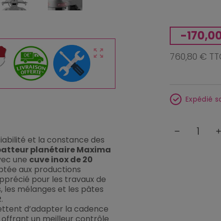
-170,0
zoom_out_map
760,80 € T
Expédié s
remove
ad
fiabilité et la constance des
batteur planétaire Maxima
vec une
cuve inox de 20
ptée aux productions
 apprécié pour les travaux de
s, les mélanges et les pâtes
R
.
tent d’adapter la cadence
, offrant un meilleur contrôle