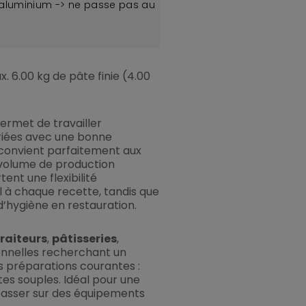
aluminium -> ne passe pas au
. 6.00 kg de pâte finie (4.00
ermet de travailler
riées avec une bonne
s convient parfaitement aux
 volume de production
ent une flexibilité
l à chaque recette, tandis que
d’hygiène en restauration.
traiteurs
,
pâtisseries
,
onnelles recherchant un
s préparations courantes :
es souples. Idéal pour une
passer sur des équipements