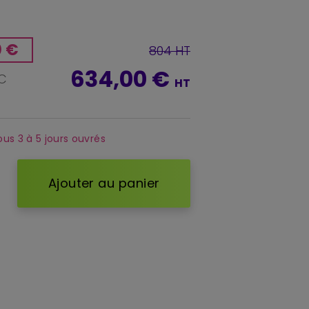
0 €
804 HT
634,00 €
TC
HT
ous 3 à 5 jours ouvrés
Ajouter au panier
d