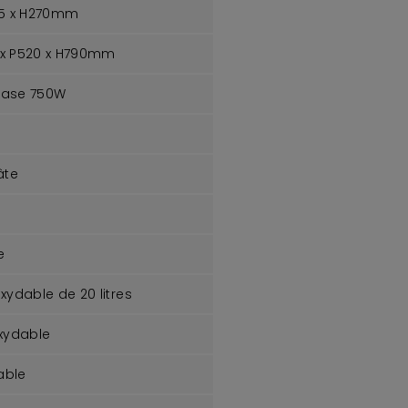
15 x H270mm
 x P520 x H790mm
hase 750W
âte
e
ydable de 20 litres
xydable
able