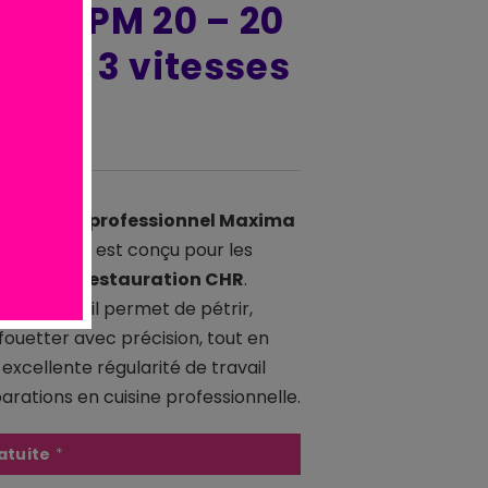
a MPM 20 – 20
 inox, 3 vitesses
lanétaire professionnel Maxima
litres inox
est conçu pour les
iers de la
restauration CHR
.
3 vitesses
, il permet de pétrir,
ouetter avec précision, tout en
excellente régularité de travail
arations en cuisine professionnelle.
atuite
*