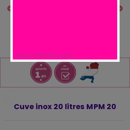
chevron_left
chevron_right
NE PLUS MONTRER CE POPUP.
Cuve inox 20 litres MPM 20