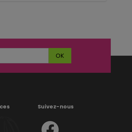
OK
ices
Suivez-nous
e