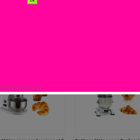
ok
catégories
S MONTRER CE POPUP.