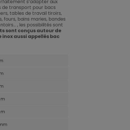
rfaitement s’adapter aux
s de transport pour bacs
rs, tables de travail tiroirs,
s, fours, bains maries, bandes
oirs... , les possibilités sont
ts sont conçus autour de
 inox aussi appellés bac
mm
mm
mm
 mm
 mm
0 mm