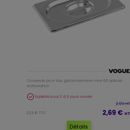
Couvercle pour bac gastronorme en inox GN spécial
restauration
Expédié sous 3 à 5 jours ouvrés
2.99 HT
2,69 €
3,23 € TTC
HT
Détails