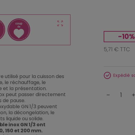
zoom_out_map
-10%
5,71 € TTC
Expédié s
e utilisé pour la cuisson des
, le réchauffage, le
e et la présentation.
ox peut passer directement
remove
ad
s de pause.
oxydable GN 1/3 peuvent
ion, la décongelation, le
s liquide ou solide.
ble inox GN 1/3 ont
0, 150 et 200 mm.