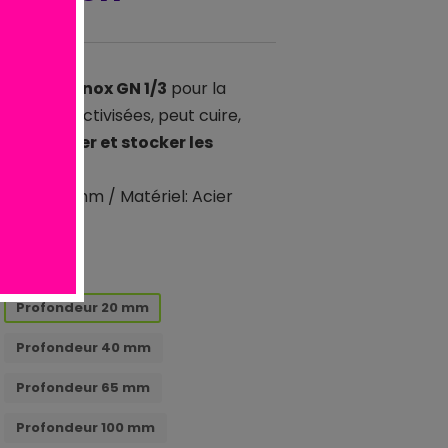
ronorme inox GN 1/3
pour la
t les collectivisées, peut cuire,
transporter et stocker les
isseur 0,8mm / Matériel: Acier
8/0
Profondeur 20 mm
Profondeur 40 mm
Profondeur 65 mm
Profondeur 100 mm