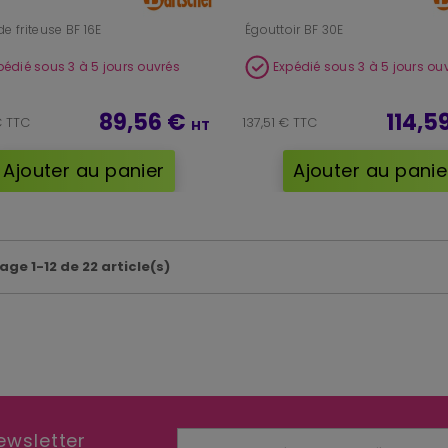
de friteuse BF 16E
Égouttoir BF 30E
pédié sous 3 à 5 jours ouvrés
Expédié sous 3 à 5 jours ou
89,56 €
114,5
€ TTC
137,51 € TTC
HT
Ajouter au panier
Ajouter au panie
age 1-12 de 22 article(s)
ewsletter