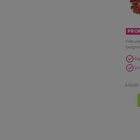
PRO
Friteus
beignet
Ex
Li
834,95