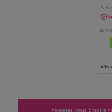
Panier 
Ex
107,47 
Affich
Abonnez-vous à notre n