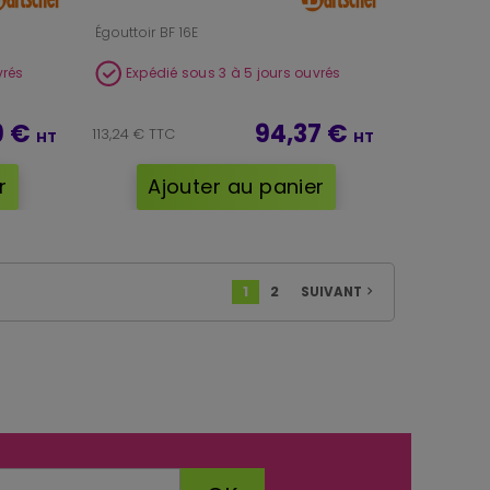
Égouttoir BF 16E
vrés
Expédié sous 3 à 5 jours ouvrés
9 €
94,37 €
113,24 € TTC
HT
HT
r
Ajouter au panier
1
2
SUIVANT
navigate_next