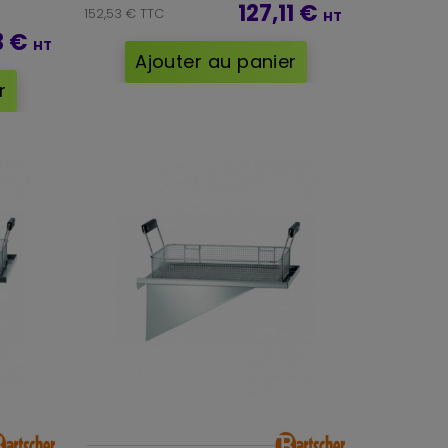
127,11 €
152,53 € TTC
HT
3 €
HT
Ajouter au panier
r