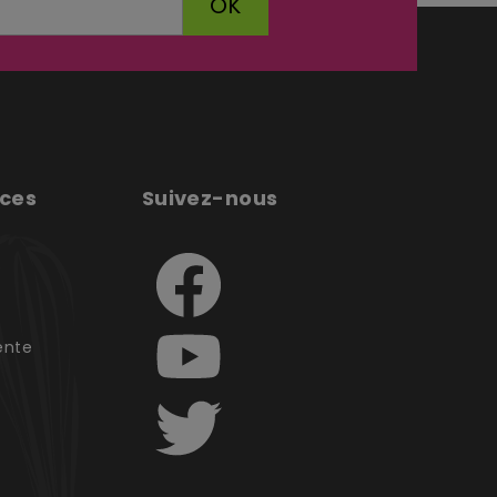
OK
ices
Suivez-nous
e
ente