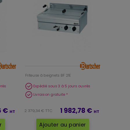
4) Entretien et hygiène
Choisissez un modèle facile d’accès, avec des
surfaces simples à nettoyer. En service sucré,
l’entretien régulier évite les goûts parasites et
prolonge la durée de vie de l’huile.
Astuces de pro pour des
beignets réguliers
Faites une
première tournée test
pour caler
température et temps selon votre pâte.
Ne surchargez pas : mieux vaut deux tournées
rapides qu’une seule trop chargée.
Égouttez correctement avant le sucre ou le
Friteuse à beignets BF 21E
nappage : texture plus légère, résultat plus net.
vrés
Expédié sous 3 à 5 jours ouvrés
Livraison gratuite *
6 €
1 982,78 €
2 379,34 € TTC
HT
HT
r
Ajouter au panier