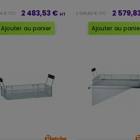
2 483,53 €
2 579,8
24 € TTC
3 095,80 € TTC
HT
Ajouter au panier
Ajouter au panie