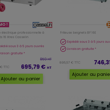
MO !
e électrique professionnelle à
Friteuse beignets BF 16E
s 16 litres Casselin
Expédié sous 3 à 5 jours ou
pédié sous 3 à 5 jours ouvrés
Livraison gratuite *
vraison gratuite *
859 HT
746,3
895,57 € TTC
695,79 €
 € TTC
HT
Ajouter au panie
Ajouter au panier