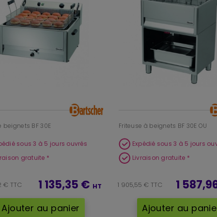
e beignets BF 30E
Friteuse à beignets BF 30E OU
pédié sous 3 à 5 jours ouvrés
Expédié sous 3 à 5 jours ou
vraison gratuite *
Livraison gratuite *
1 135,35 €
1 587,9
2 € TTC
1 905,55 € TTC
HT
Ajouter au panier
Ajouter au panie