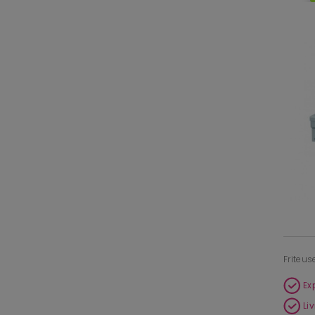
Friteus
Ex
Li