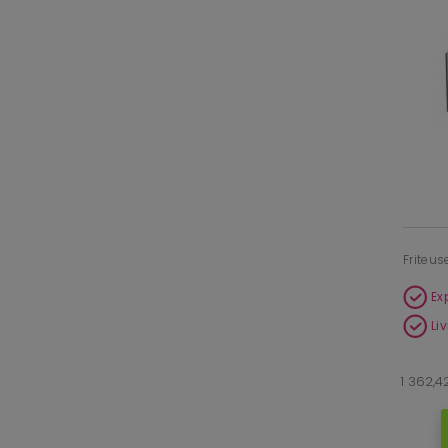
Friteus
Ex
Li
1 362,4