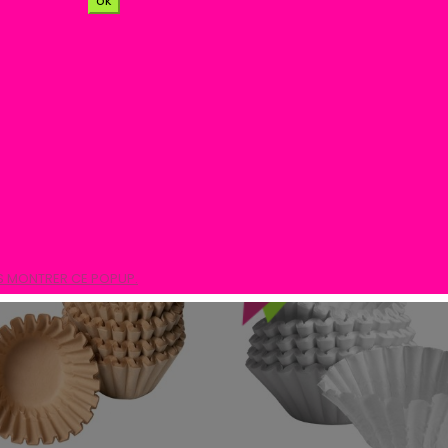
ok
roduits.
Trier par :
-25%
S MONTRER CE POPUP.