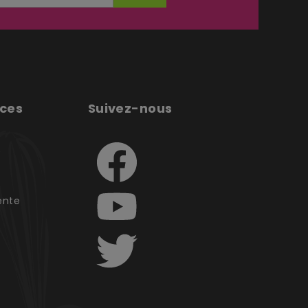
ices
Suivez-nous
e
ente