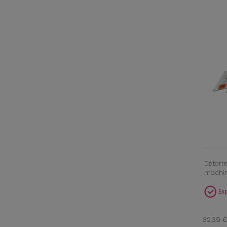
Détartr
machine
Ex
32,39 