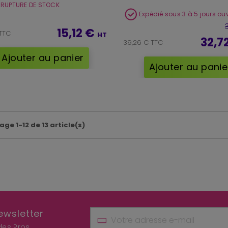
 RUPTURE DE STOCK
Expédié sous 3 à 5 jours ou
15,12 €
 TTC
HT
32,7
39,26 € TTC
Ajouter au panier
Ajouter au panie
age 1-12 de 13 article(s)
ewsletter
 des Pros