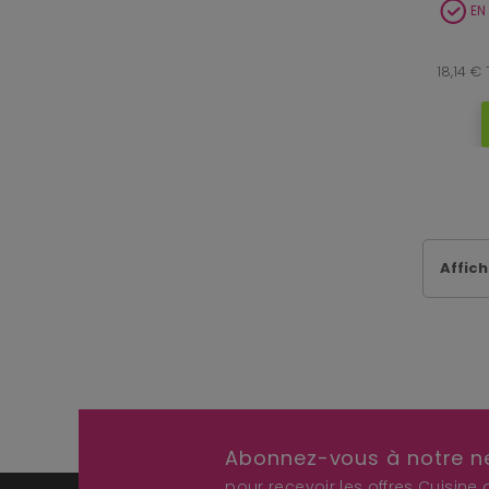
EN
18,14 €
Affich
Abonnez-vous à notre n
pour recevoir les offres Cuisine