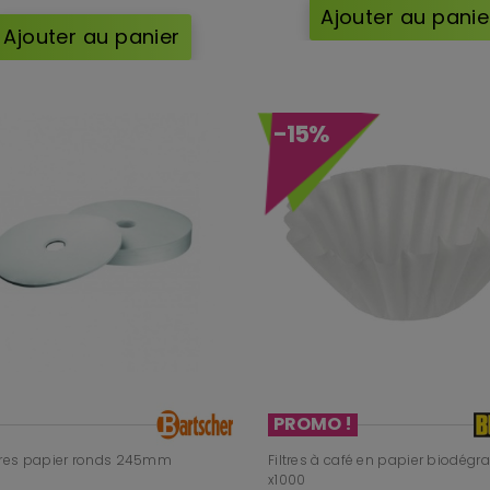
Ajouter au panie
Ajouter au panier
-15%
PROMO !
ltres papier ronds 245mm
Filtres à café en papier biodégr
x1000