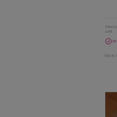
Filtre 
café
EN
11,02 €