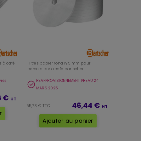
e à café
Filtres papier rond 195 mm pour
percolateur a café bartscher
vrés
REAPPROVISIONNEMENT PREVU 24
MARS 2025
6 €
HT
46,44 €
55,73 € TTC
HT
r
Ajouter au panier