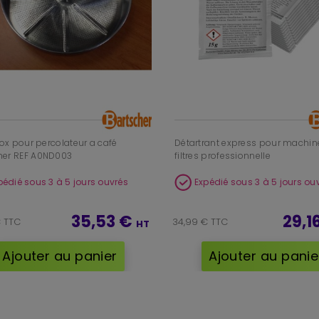
inox pour percolateur a café
Détartrant express pour machin
her REF A0ND003
filtres professionnelle
pédié sous 3 à 5 jours ouvrés
Expédié sous 3 à 5 jours ou
35,53 €
29,1
€ TTC
34,99 € TTC
HT
Ajouter au panier
Ajouter au panie