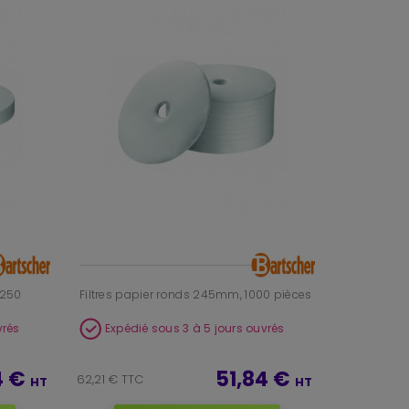
 250
Filtres papier ronds 245mm, 1000 pièces
vrés
Expédié sous 3 à 5 jours ouvrés
4 €
51,84 €
62,21 € TTC
HT
HT