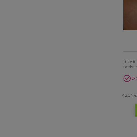
Filtre 
bartsc
Ex
42,64 