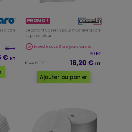
PROMO !
es à café
Détartrant Casselin pour machine à café
et percolateur
Expédié sous 3 à 5 jours ouvrés
33 HT
20 HT
5 €
HT
16,20 €
19,44 € TTC
HT
r
Ajouter au panier