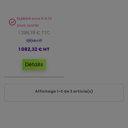
Expédié sous 6 à 10
jours ouvrés
1 298,78 € TTC
1304 HT
1 082,32 €
HT
Détails
Affichage 1-3 de 3 article(s)