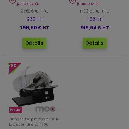
jours ouvrés
jours ouvrés
956,16 € TTC
1 103,57 € TTC
960 HT
1108 HT
796,80 €
HT
919,64 €
HT
Détails
Détails
-17%
PROMO !
Trancheuse professionnelle
Evolution Line EVP 300