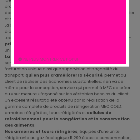
idéal pour tous les acteurs – grossistes, détaillants et
professionnels de la restauration en général – qui travaillent
dans le monde de l’accueil, avec pour unique mission, simplifier
et améliorer la qualité des activités de ses clients.
La sélection soignée des partenaires et de leurs productions,
dictée par la précision des élaborations, l’innovation
technologique, la fiabilité des matériaux,
le rapport qualité-
prix
, ainsi que par l’engagement et le sérieux, vise un seul et
unique but : la satisfaction du client et l’efficacité du résultat.
La logistique représente un véritable atout
, grâce à un
NE PLUS MONTRER CE POPUP.
service de regroupement des commandes avec livraison et
facturation unique ainsi que supervision et traçabilité du
transport,
qui en plus d’améliorer la sécurité
, permet au
client de réaliser des économies substantielles; il en va de
même pour la conception, service qui permet à MEC de créer
du « sur mesure » façonné sur les véritables besoins du client.
Un excellent résultat a été obtenu par la réalisation de la
gamme complète de produits de réfrigération MEC COLD:
armoires réfrigérées, tours réfrigérés et
cellules de
refroidissement pour la congélation et la conservation
des aliments
.
Nos armoires et tours réfrigérés
, équipés d’une unité
réfrigérante au gaz écologique R 290 à basse consommation,