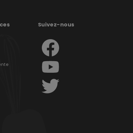
ices
Suivez-nous
e
ente