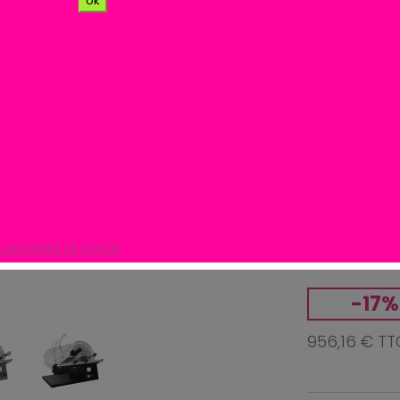
ok
250
Lame Ø 2
épaisseur 
Volts 230 V
S MONTRER CE POPUP.
Couleur
-17%
956,16 € TT