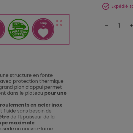
Expédié s
zoom_out_map
remove
ad
une structure en fonte
é avec protection thermique
 grand plan d’appui permet
nt dans le plateau
pour une
roulements en acier inox
fluide sans besoin de
ètre
de l'épaisseur de la
oupe maximale
.
ossède un couvre-lame