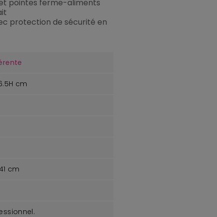
 et pointes ferme-aliments
it
ec protection de sécurité en
érente
16.5H cm
 41 cm
ssionnel.