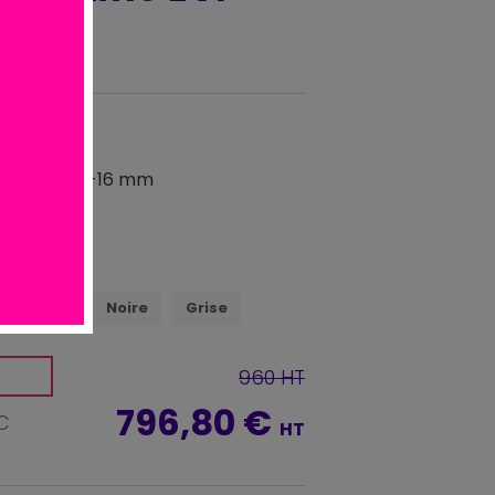
50 mm
de coupe 0-16 mm
 / 50 Hz
Rouge
Noire
Grise
960 HT
796,80 €
C
HT