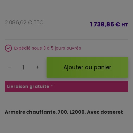
2 086,62 € TTC
1 738,85 €
HT
Expédié sous 3 à 5 jours ouvrés
Ajouter au panier
remove
add
Livraison gratuite
*
Armoire chauffante. 700, L2000, Avec dosseret