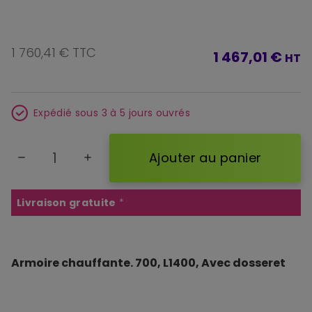
1 760,41 € TTC
1 467,01 €
HT
Expédié sous 3 à 5 jours ouvrés
Ajouter au panier
remove
add
Livraison gratuite
*
Armoire chauffante. 700, L1400, Avec dosseret