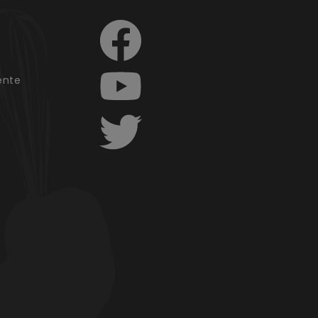
e
ente