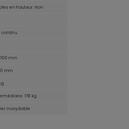
bles en hauteur:
Non
 continu
700 mm
00 mm
kg
ermédiaire:
178 kg
ier inoxydable