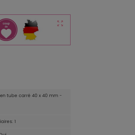
zoom_out_map
 en tube carré 40 x 40 mm -
aires:
1
Oui