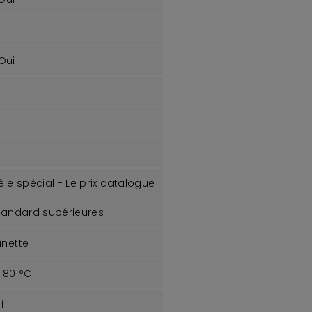
Oui
e spécial - Le prix catalogue
tandard supérieures
anette
80 °C
i