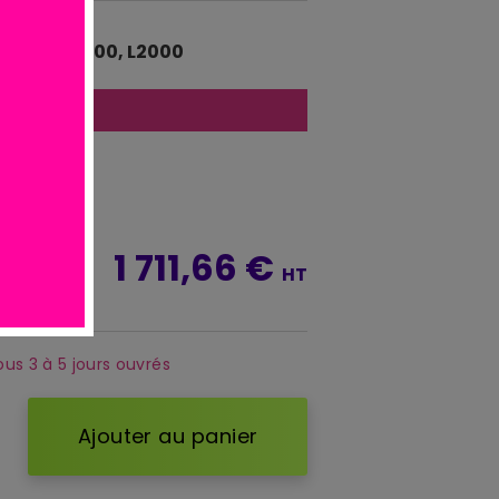
uffante. 700, L2000
atuite
*
1 711,66 €
TTC
HT
ous 3 à 5 jours ouvrés
Ajouter au panier
d