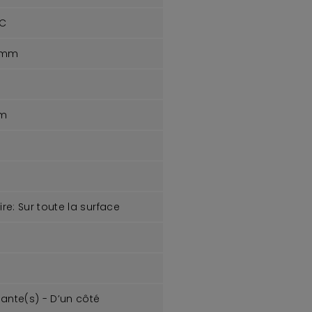
°C
 mm
m
re:
Sur toute la surface
sante(s) - D’un côté