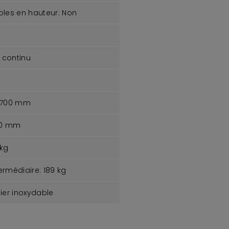
bles en hauteur:
Non
 continu
700 mm
0 mm
kg
ermédiaire:
189 kg
ier inoxydable