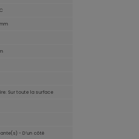
°C
 mm
m
re:
Sur toute la surface
sante(s) - D’un côté