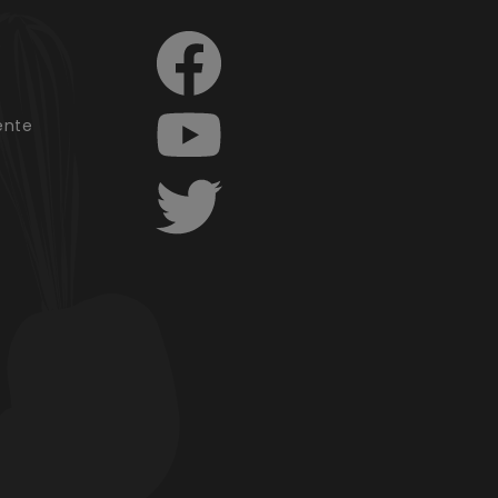
e
ente