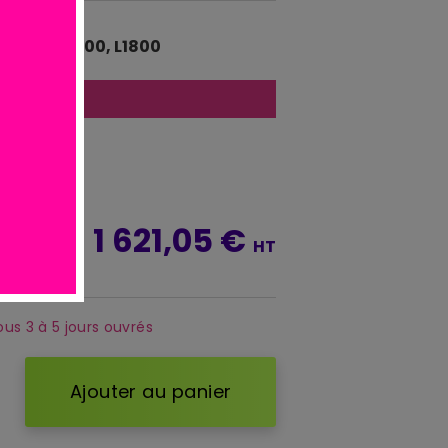
uffante. 700, L1800
atuite
*
1 621,05 €
TTC
HT
ous 3 à 5 jours ouvrés
Ajouter au panier
d