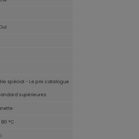
Oui
e spécial - Le prix catalogue
tandard supérieures
anette
80 °C
i