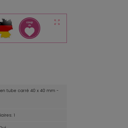
zoom_out_map
 en tube carré 40 x 40 mm -
aires:
1
Oui