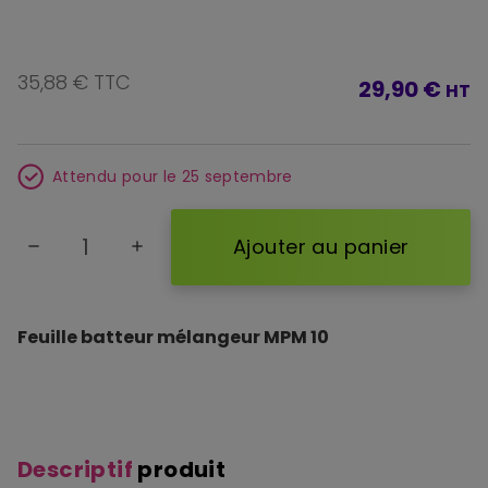
35,88 € TTC
29,90 €
HT
Attendu pour le 25 septembre
Ajouter au panier
remove
add
Feuille batteur mélangeur MPM 10
Descriptif
produit