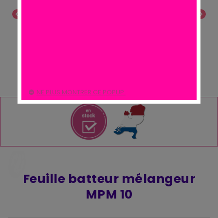
chevron_left
chevron_right
NE PLUS MONTRER CE POPUP.
Feuille batteur mélangeur
MPM 10