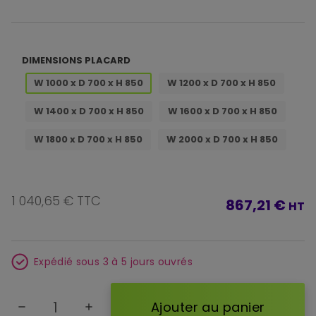
DIMENSIONS PLACARD
W 1000 x D 700 x H 850
W 1200 x D 700 x H 850
W 1400 x D 700 x H 850
W 1600 x D 700 x H 850
W 1800 x D 700 x H 850
W 2000 x D 700 x H 850
1 040,65 € TTC
867,21 €
HT
Expédié sous 3 à 5 jours ouvrés
Ajouter au panier
remove
add