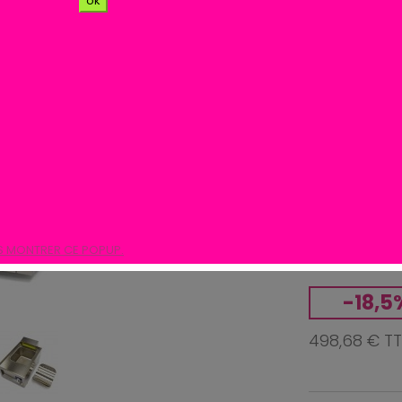
ok
Poids net: 15
mm 230 V / 5
soudé sans s
dessus enti
Poids net: 15
mm / 230 V / 
Livraison gr
S MONTRER CE POPUP.
-18,5
498,68 € T