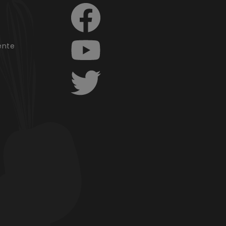
e
ente