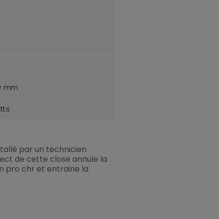
70 mm
tts
stallé par un technicien
ect de cette close annule la
 pro chr et entraine la