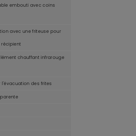
dable embouti avec coins
ion avec une friteuse pour
e récipient
élément chauffant infrarouge
 l'évacuation des frites
aparente