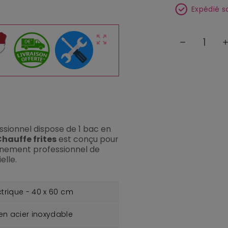
Expédié s
zoom_out_map
remove
ad
ssionnel dispose de 1 bac en
hauffe frites
est conçu pour
nnement professionnel de
elle.
ctrique - 40 x 60 cm
en acier inoxydable