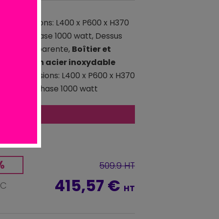
 kg Dimensions: L400 x P600 x H370
0 Hz / 1 phase 1000 watt, Dessus
oudure apparente,
Boîtier et
èrement en acier inoxydable
 kg / Dimensions: L400 x P600 x H370
50 Hz / 1 phase 1000 watt
atuite
*
%
509.9 HT
415,57 €
TC
HT