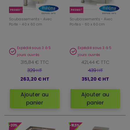
PROMO !
PROMO !
Soubassements - Avec
Soubassements - Avec
Porte - 40 x 60 cm
Portes - 60 x 60 cm
Expédié sous 3 à 5
Expédié sous 3 à 5
jours ouvrés
jours ouvrés
315,84 € TTC
421,44 € TTC
329 HT
439 HT
263,20 €
HT
351,20 €
HT
Ajouter au
Ajouter au
panier
panier
-20%
-18,5%