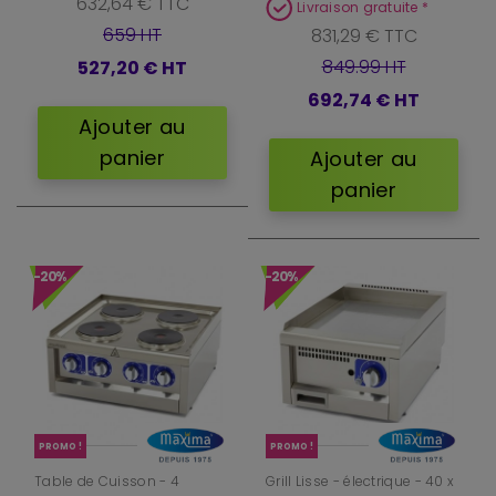
632,64 € TTC
Livraison gratuite *
659 HT
831,29 € TTC
849.99 HT
527,20 €
HT
692,74 €
HT
Ajouter au
panier
Ajouter au
panier
-20%
-20%
PROMO !
PROMO !
Table de Cuisson - 4
Grill Lisse - électrique - 40 x