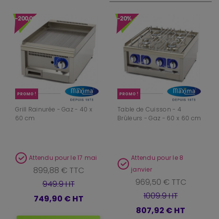
-200,00 €
-20%
PROMO !
PROMO !
Grill Rainurée - Gaz - 40 x
Table de Cuisson - 4
60 cm
Brûleurs - Gaz - 60 x 60 cm
Attendu pour le 17 mai
Attendu pour le 8
899,88 € TTC
janvier
969,50 € TTC
949.9 HT
1009.9 HT
749,90 €
HT
807,92 €
HT