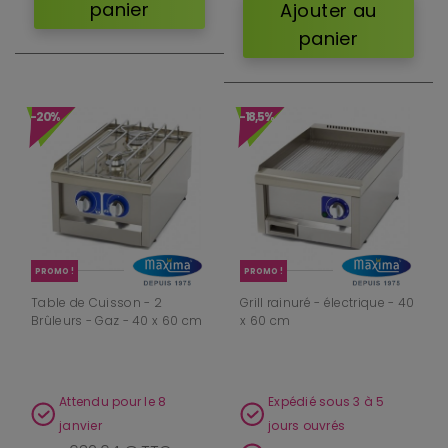
panier
Ajouter au
panier
-20%
-18,5%
PROMO !
PROMO !
Table de Cuisson - 2
Grill rainuré - électrique - 40
Brûleurs - Gaz - 40 x 60 cm
x 60 cm
Attendu pour le 8
Expédié sous 3 à 5
janvier
jours ouvrés