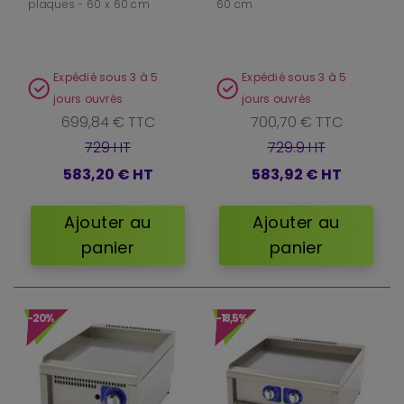
plaques - 60 x 60 cm
60 cm
Expédié sous 3 à 5
Expédié sous 3 à 5
jours ouvrés
jours ouvrés
699,84 € TTC
700,70 € TTC
729 HT
729.9 HT
583,20 €
HT
583,92 €
HT
Ajouter au
Ajouter au
panier
panier
-20%
-18,5%