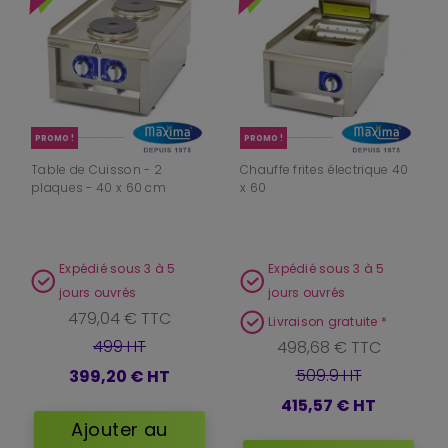
PROMO !
PROMO !
Table de Cuisson - 2
Chauffe frites électrique 40
plaques - 40 x 60 cm
x 60
Expédié sous 3 à 5
Expédié sous 3 à 5
jours ouvrés
jours ouvrés
479,04 € TTC
Livraison gratuite *
499 HT
498,68 € TTC
509.9 HT
399,20 €
HT
415,57 €
HT
Ajouter au