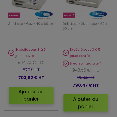
PROMO !
PROMO !
Grill Lisse - Gaz - 40 x 60 cm
Grill Lisse - électrique - 60 x
60 cm
Expédié sous 3 à 5
Expédié sous 3 à 5
jours ouvrés
jours ouvrés
844,70 € TTC
Livraison gratuite *
879.9 HT
948,56 € TTC
969.9 HT
703,92 €
HT
790,47 €
HT
Ajouter au
panier
Ajouter au
panier