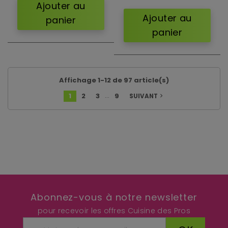
Ajouter au
Ajouter au
panier
panier
Affichage 1-12 de 97 article(s)
…
1
2
3
9
SUIVANT
navigate_next
Abonnez-vous à notre newsletter
pour recevoir les offres Cuisine des Pros