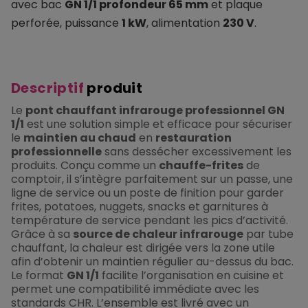
avec bac
GN 1/1 profondeur 65 mm
et plaque
perforée, puissance
1 kW
, alimentation
230 V
.
Descriptif
produit
Le
pont chauffant infrarouge professionnel GN
1/1
est une solution simple et efficace pour sécuriser
le
maintien au chaud
en
restauration
professionnelle
sans dessécher excessivement les
produits. Conçu comme un
chauffe-frites
de
comptoir, il s’intègre parfaitement sur un passe, une
ligne de service ou un poste de finition pour garder
frites, potatoes, nuggets, snacks et garnitures à
température de service pendant les pics d’activité.
Grâce à sa
source de chaleur infrarouge
par tube
chauffant, la chaleur est dirigée vers la zone utile
afin d’obtenir un maintien régulier au-dessus du bac.
Le format
GN 1/1
facilite l’organisation en cuisine et
permet une compatibilité immédiate avec les
standards CHR. L’ensemble est livré avec un