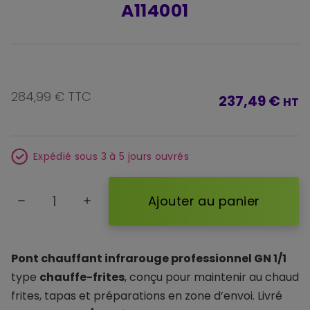
A114001
284,99 € TTC
237,49 €
HT
Expédié sous 3 à 5 jours ouvrés
Ajouter au panier
remove
add
Pont chauffant infrarouge professionnel GN 1/1
type
chauffe-frites
, conçu pour maintenir au chaud
frites, tapas et préparations en zone d’envoi. Livré