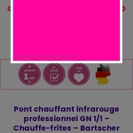
chevron_left
chevron_right
NE PLUS MONTRER CE POPUP.
Pont chauffant infrarouge
professionnel GN 1/1 –
Chauffe-frites – Bartscher