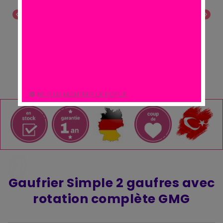
chevron_left
chevron_right
NE PLUS MONTRER CE POPUP.
Gaufrier Simple 2 gaufres avec
rotation complète GMG