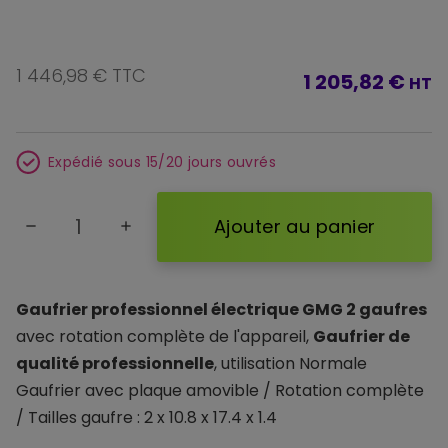
1 446,98 € TTC
1 205,82 €
HT
Expédié sous 15/20 jours ouvrés
Ajouter au panier
remove
add
Gaufrier professionnel électrique GMG 2 gaufres
avec rotation complète de l'appareil,
Gaufrier de
qualité professionnelle
, utilisation Normale
Gaufrier avec plaque amovible / Rotation complète
/ Tailles gaufre : 2 x 10.8 x 17.4 x 1.4