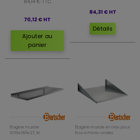
84,14 € TTC
supporter du matériel lourd ?
Oui, si le modèle et la fixation sont adaptés à la charge. Vérifiez
84,31 €
HT
toujours la capacité annoncée et le type de support mural.
70,12 €
HT
Détails
Ajouter au
panier
Étagère murale
Étagère murale en inox pour
1200x355x27, AI
four a micro-ondes