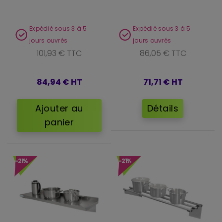
Expédié sous 3 à 5
Expédié sous 3 à 5
jours ouvrés
jours ouvrés
101,93 € TTC
86,05 € TTC
84,94 €
HT
71,71 €
HT
Ajouter au
Détails
panier
-21%
-21%