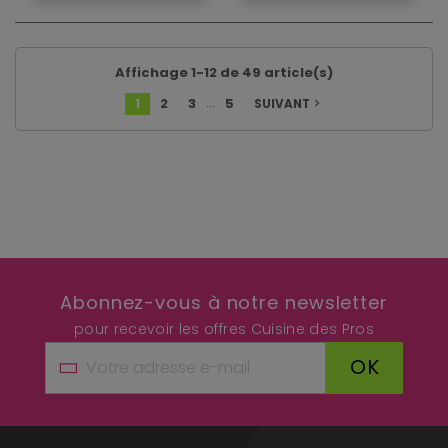
Affichage 1-12 de 49 article(s)
…
1
2
3
5
SUIVANT
navigate_next
Abonnez-vous à notre newsletter
pour recevoir les offres Cuisine des Pros
OK