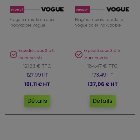
PROMO !
PROMO !
Etagère murale en acier
Etagère murale tubulaire
inoxydable Vogue
Vogue acier inoxydable
Expédié sous 3 à 5
Expédié sous 3 à 5
jours ouvrés
jours ouvrés
121,33 € TTC
164,47 € TTC
127.99 HT
173.49 HT
101,11 €
HT
137,06 €
HT
Détails
Détails