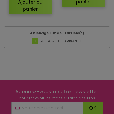
panier
Ajouter au
panier
Affichage 1-12 de 51 article(s)
…
1
2
3
5
SUIVANT
navigate_next
Abonnez-vous à notre newsletter
pour recevoir les offres Cuisine des Pros
OK