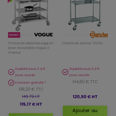
PROMO !
Chariot de débarrassage en
Chariot de service TS200
acier inoxydable Vogue 3
niveaux
Expédié sous 3 à 5
Expédié sous 3 à 5
jours ouvrés
jours ouvrés
144,60 € TTC
Livraison gratuite *
138,20 € TTC
145.79 HT
120,50 €
HT
115,17 €
HT
Ajouter au