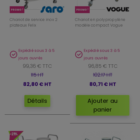
PROMO !
PROMO !
Chariot de service inox 2
Chariot en polypropylène
plateaux Felix
modèle compact Vogue
Expédié sous 3 à 5
Expédié sous 3 à 5
jours ouvrés
jours ouvrés
99,36 € TTC
96,85 € TTC
115 HT
102.17 HT
82,80 €
HT
80,71 €
HT
Détails
Ajouter au
panier
-21%