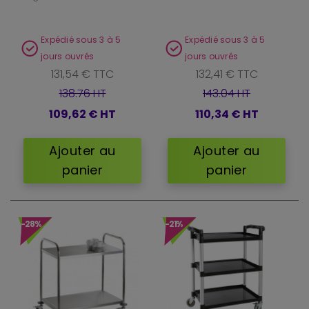
Expédié sous 3 à 5
Expédié sous 3 à 5
jours ouvrés
jours ouvrés
131,54 € TTC
132,41 € TTC
138.76 HT
143.04 HT
109,62 €
HT
110,34 €
HT
Ajouter au
Ajouter au
panier
panier
-28%
-21%