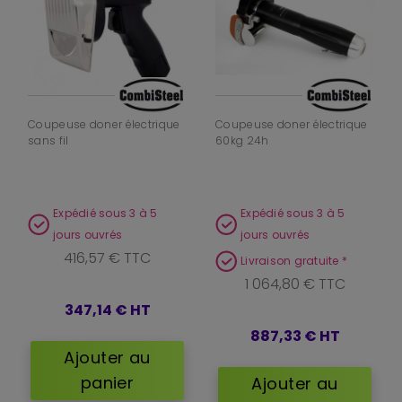
Coupeuse doner électrique
Coupeuse doner électrique
sans fil
60kg 24h
Expédié sous 3 à 5
Expédié sous 3 à 5
jours ouvrés
jours ouvrés
416,57 € TTC
Livraison gratuite *
1 064,80 € TTC
347,14 €
HT
887,33 €
HT
Ajouter au
panier
Ajouter au