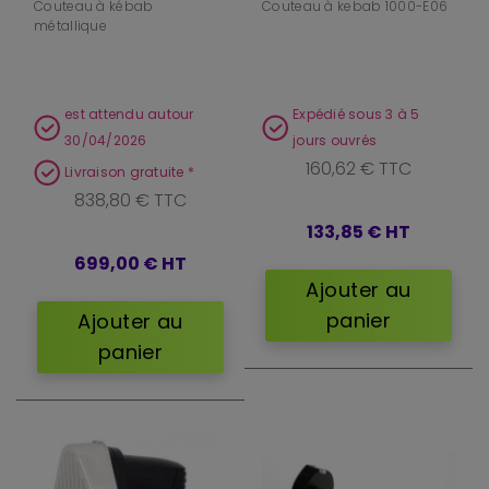
Couteau à kébab
Couteau à kebab 1000-E06
métallique
est attendu autour
Expédié sous 3 à 5
30/04/2026
jours ouvrés
160,62 € TTC
Livraison gratuite *
838,80 € TTC
133,85 €
HT
699,00 €
HT
Ajouter au
panier
Ajouter au
panier