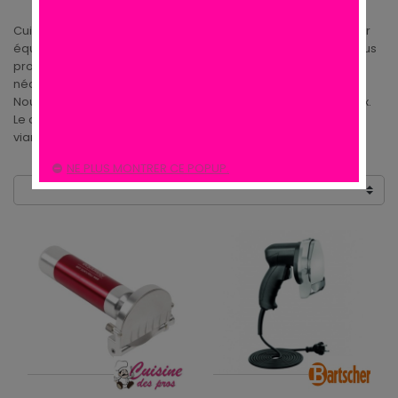
Cuisine des pros a sélectionner une gamme de produits pour
équiper votre snack ou fast food de façon optimale. Nous vous
proposons une gamme de
couteaux à kébab
électriques
nécessaires à votre cette activité de vente de
döner kebab
.
Nous avons sélectionné ces outils pour leur qualité et leur prix.
Le couteau à kebab permet de couper de fines tranches de
viandes à kebab en toute simplicité.
NE PLUS MONTRER CE POPUP.