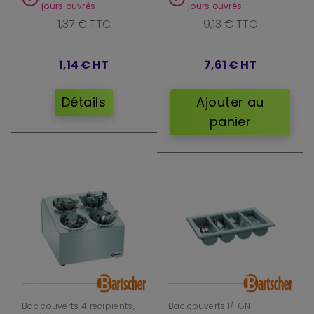
jours ouvrés
jours ouvrés
1,37 € TTC
9,13 € TTC
1,14 €
HT
7,61 €
HT
Détails
Ajouter au
panier
Bac couverts 4 récipients,
Bac couverts 1/1 GN