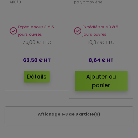
AI18/8
polypropylène
Expédié sous 3 à 5
Expédié sous 3 à 5
jours ouvrés
jours ouvrés
75,00 € TTC
10,37 € TTC
62,50 €
HT
8,64 €
HT
Détails
Ajouter au
panier
Affichage 1-8 de 8 article(s)