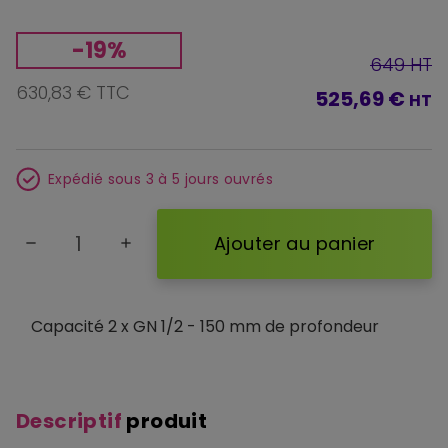
-19%
649 HT
630,83 € TTC
525,69 €
HT
Expédié sous 3 à 5 jours ouvrés
Ajouter au panier
remove
add
Capacité 2 x GN 1/2 - 150 mm de profondeur
Descriptif
produit