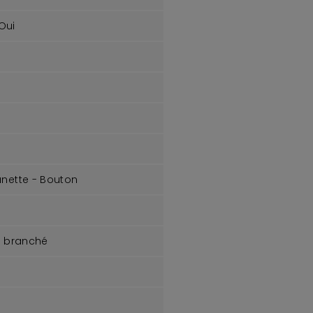
Oui
anette - Bouton
e branché