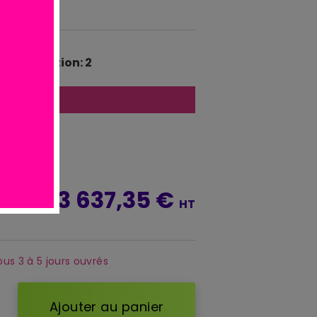
 percolation: 2
atuite
*
3 637,35 €
 TTC
HT
ous 3 à 5 jours ouvrés
Ajouter au panier
d