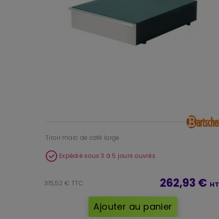
Tiroir marc de café large
Expédié sous 3 à 5 jours ouvrés
262,93 €
315,52 € TTC
HT
Ajouter au panier