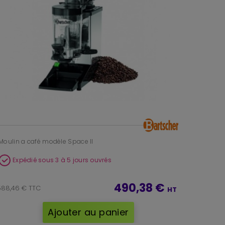
Moulin a café modèle Space II
Expédié sous 3 à 5 jours ouvrés
490,38 €
588,46 € TTC
HT
Ajouter au panier