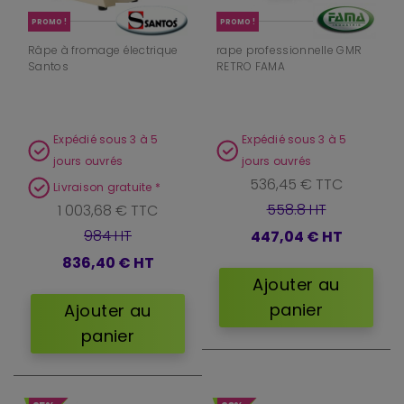
PROMO !
PROMO !
Râpe à fromage électrique
rape professionnelle GMR
Santos
RETRO FAMA
Expédié sous 3 à 5
Expédié sous 3 à 5
jours ouvrés
jours ouvrés
536,45 € TTC
Livraison gratuite *
558.8 HT
1 003,68 € TTC
984 HT
447,04 €
HT
836,40 €
HT
Ajouter au
panier
Ajouter au
panier