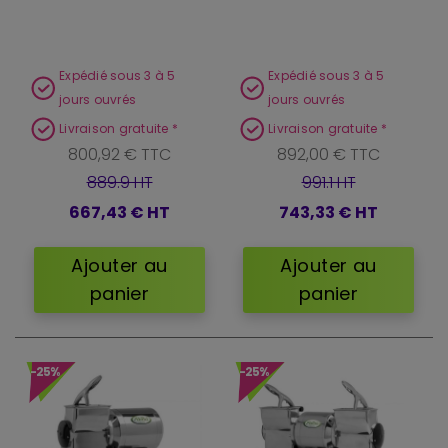
Expédié sous 3 à 5
Expédié sous 3 à 5
jours ouvrés
jours ouvrés
Livraison gratuite *
Livraison gratuite *
800,92 € TTC
892,00 € TTC
889.9 HT
991.1 HT
667,43 €
HT
743,33 €
HT
Ajouter au
Ajouter au
panier
panier
-25%
-25%