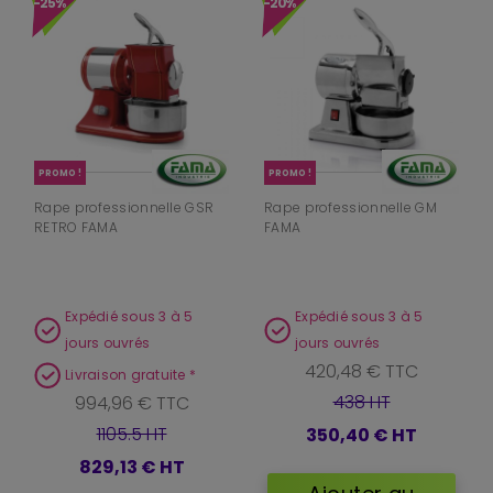
-25%
-20%
PROMO !
PROMO !
Rape professionnelle GSR
Rape professionnelle GM
RETRO FAMA
FAMA
Expédié sous 3 à 5
Expédié sous 3 à 5
jours ouvrés
jours ouvrés
420,48 € TTC
Livraison gratuite *
438 HT
994,96 € TTC
1105.5 HT
350,40 €
HT
829,13 €
HT