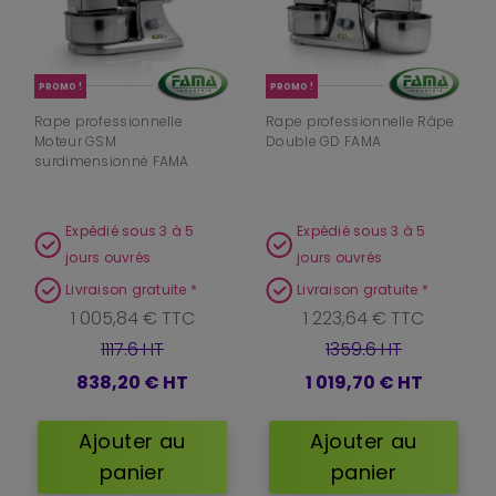
PROMO !
PROMO !
Rape professionnelle
Rape professionnelle Râpe
Moteur GSM
Double GD FAMA
surdimensionné FAMA
Expédié sous 3 à 5
Expédié sous 3 à 5
jours ouvrés
jours ouvrés
Livraison gratuite *
Livraison gratuite *
1 005,84 € TTC
1 223,64 € TTC
1117.6 HT
1359.6 HT
838,20 €
HT
1 019,70 €
HT
Ajouter au
Ajouter au
panier
panier