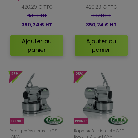
420,29 € TTC
420,29 € TTC
437.8 HT
437.8 HT
350,24 €
HT
350,24 €
HT
Ajouter au
Ajouter au
panier
panier
-25%
-25%
PROMO !
PROMO !
Rape professionnelle GS
Rape professionnelle GSD
FAMA
Bouche Droite FAMA