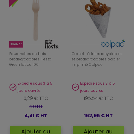
PROMO !
Fourchettes en bois
Cornets à frites recyclables
biodégradables Fiesta
et biodégradables papier
Green lot de 100
imprimé Colpac
Expédié sous 3 à 5
Expédié sous 3 à 5
jours ouvrés
jours ouvrés
5,29 € TTC
195,54 € TTC
4.9 HT
4,41 €
HT
162,95 €
HT
Ajouter au
Ajouter au