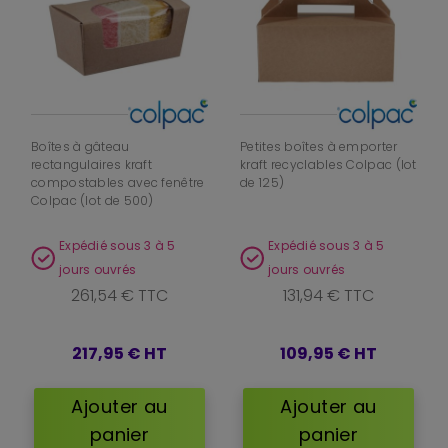
Boîtes à gâteau
Petites boîtes à emporter
rectangulaires kraft
kraft recyclables Colpac (lot
compostables avec fenêtre
de 125)
Colpac (lot de 500)
Expédié sous 3 à 5
Expédié sous 3 à 5
jours ouvrés
jours ouvrés
261,54 € TTC
131,94 € TTC
217,95 €
HT
109,95 €
HT
Ajouter au
Ajouter au
panier
panier