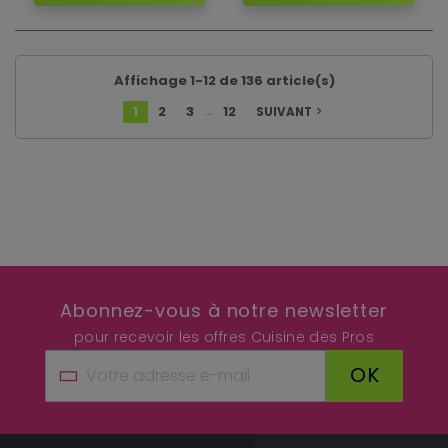
Affichage 1-12 de 136 article(s)
…
1
2
3
12
SUIVANT
navigate_next
Abonnez-vous à notre newsletter
pour recevoir les offres Cuisine des Pros
OK