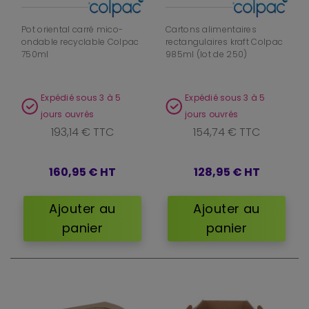
Pot oriental carré mico-
Cartons alimentaires
ondable recyclable Colpac
rectangulaires kraft Colpac
750ml
985ml (lot de 250)
Expédié sous 3 à 5
Expédié sous 3 à 5
jours ouvrés
jours ouvrés
193,14 € TTC
154,74 € TTC
160,95 €
HT
128,95 €
HT
Ajouter au
Ajouter au
panier
panier