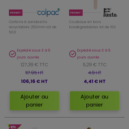
PROMO !
PROMO !
Cartons à sandwichs
Couteaux en bois
recyclables 250mm lot de
biodégradables lot de 100
500
Expédié sous 3 à 5
Expédié sous 3 à 5
jours ouvrés
jours ouvrés
127,39 € TTC
5,29 € TTC
117.95 HT
4.9 HT
106,16 €
HT
4,41 €
HT
Ajouter au
Ajouter au
panier
panier
-10%