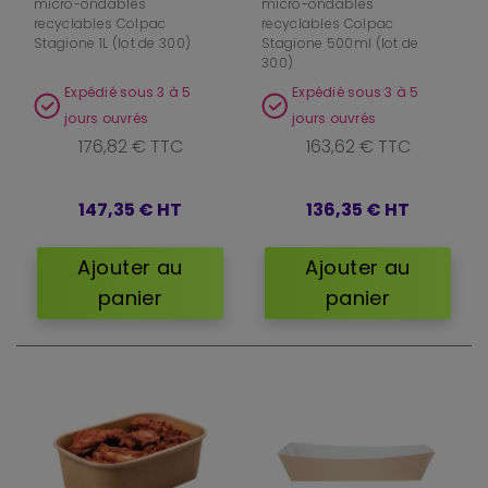
micro-ondables
micro-ondables
recyclables Colpac
recyclables Colpac
Stagione 1L (lot de 300)
Stagione 500ml (lot de
300)
Expédié sous 3 à 5
Expédié sous 3 à 5
jours ouvrés
jours ouvrés
176,82 € TTC
163,62 € TTC
147,35 €
HT
136,35 €
HT
Ajouter au
Ajouter au
panier
panier