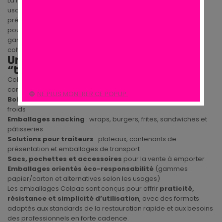
La marque Colpac se distingue par une offre centrée sur les
usages réels : transport, maintien du produit, protection,
présentation et rapidité de service. Les formats sont pensés
pour optimiser les flux en cuisine et au comptoir, tout en
garantissant une expérience client propre, soignée et
cohérente.
Une gamme complète pour le
“take-away”
Colpac propose une large sélection d’emballages et
consommables adaptés aux besoins des professionnels :
NE PLUS MONTRER CE POPUP.
Boîtes et barquettes alimentaires
pour plats chauds et
froids
Emballages snacking
: wraps, burgers, frites, sandwiches et
pâtisseries
Solutions pour traiteurs
: plateaux, contenants de
présentation et emballages de transport
Sacs, pochettes et accessoires
pour la vente à emporter
Emballages orientés éco-responsabilité
(gammes
papier/carton et alternatives selon les usages)
Les emballages Colpac sont conçus pour offrir
praticité,
résistance et simplicité d’utilisation
, avec des formats
adaptés aux standards de la restauration rapide et aux besoins
des professionnels en forte cadence.