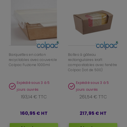
Barquettes en carton
Boîtes à gâteau
recyclables avec couvercle
rectangulaires kraft
Colpac Fuzione 1000ml
compostables avec fenêtre
Colpac (lot de 500)
Expédié sous 3 à 5
Expédié sous 3 à 5
jours ouvrés
jours ouvrés
193,14 € TTC
261,54 € TTC
160,95 €
HT
217,95 €
HT