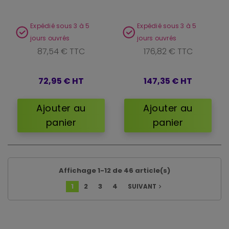
Expédié sous 3 à 5
Expédié sous 3 à 5
jours ouvrés
jours ouvrés
87,54 € TTC
176,82 € TTC
72,95 €
HT
147,35 €
HT
Ajouter au
Ajouter au
panier
panier
Affichage 1-12 de 46 article(s)
1
2
3
4
SUIVANT
navigate_next