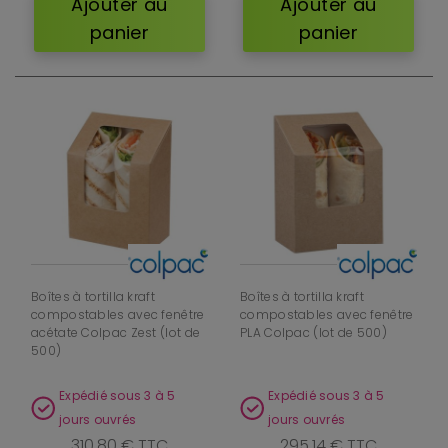
Ajouter au
Ajouter au
panier
panier
Boîtes à tortilla kraft
Boîtes à tortilla kraft
compostables avec fenêtre
compostables avec fenêtre
acétate Colpac Zest (lot de
PLA Colpac (lot de 500)
500)
Expédié sous 3 à 5
Expédié sous 3 à 5
jours ouvrés
jours ouvrés
310,80 € TTC
295,14 € TTC