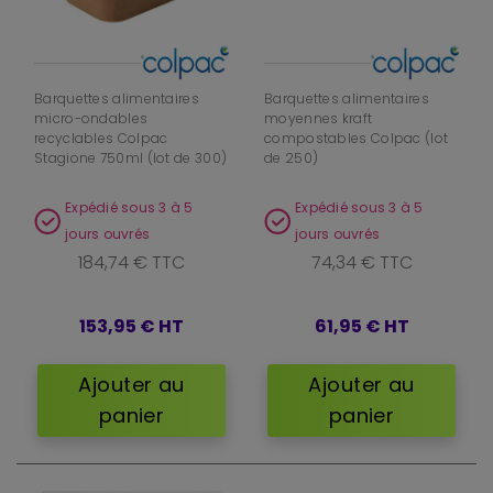
Barquettes alimentaires
Barquettes alimentaires
micro-ondables
moyennes kraft
recyclables Colpac
compostables Colpac (lot
Stagione 750ml (lot de 300)
de 250)
Expédié sous 3 à 5
Expédié sous 3 à 5
jours ouvrés
jours ouvrés
184,74 € TTC
74,34 € TTC
153,95 €
HT
61,95 €
HT
Ajouter au
Ajouter au
panier
panier