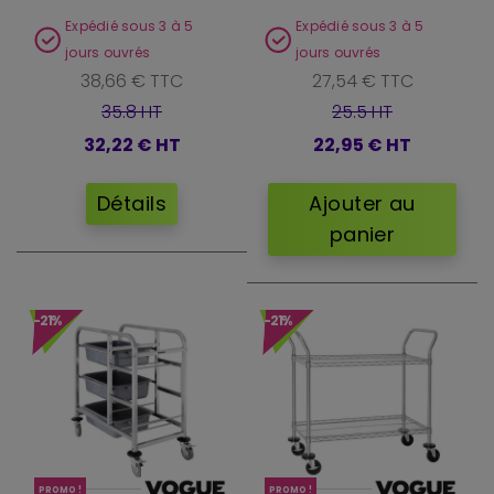
Expédié sous 3 à 5
Expédié sous 3 à 5
jours ouvrés
jours ouvrés
38,66 € TTC
27,54 € TTC
35.8 HT
25.5 HT
32,22 €
HT
22,95 €
HT
Détails
Ajouter au
panier
-21%
-21%
PROMO !
PROMO !