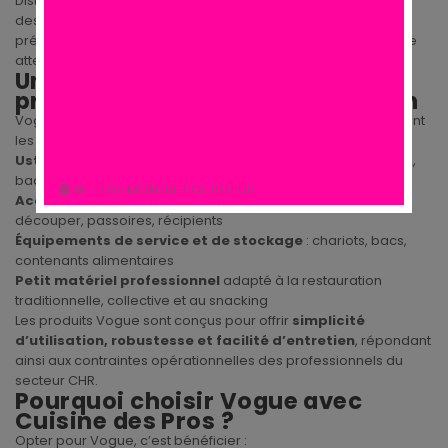
Distribuée par
Cuisine des Pros
, la marque Vogue propose
des solutions pensées pour optimiser l’organisation, la
préparation et le service en cuisine professionnelle, avec une
attention particulière portée à la praticité et à la durabilité.
Une large gamme dédiée aux
professionnels de la restauration
Vogue développe une gamme complète de produits couvrant
les besoins quotidiens des cuisines professionnelles :
Ustensiles de cuisine professionnels
: casseroles, poêles,
bacs gastronormes, batteries de cuisine
NE PLUS MONTRER CE POPUP.
Accessoires de préparation
: couteaux, planches à
découper, passoires, récipients
Équipements de service et de stockage
: chariots, bacs,
contenants alimentaires
Petit matériel professionnel
adapté à la restauration
traditionnelle, collective et au snacking
Les produits Vogue sont conçus pour offrir
simplicité
d’utilisation, robustesse et facilité d’entretien
, répondant
ainsi aux contraintes opérationnelles des professionnels du
secteur CHR.
Pourquoi choisir Vogue avec
Cuisine des Pros ?
Opter pour Vogue, c’est bénéficier :