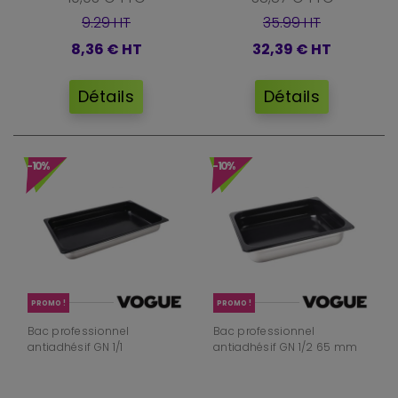
9.29 HT
35.99 HT
8,36 €
HT
32,39 €
HT
Détails
Détails
-10%
-10%
PROMO !
PROMO !
Bac professionnel
Bac professionnel
antiadhésif GN 1/1
antiadhésif GN 1/2 65 mm