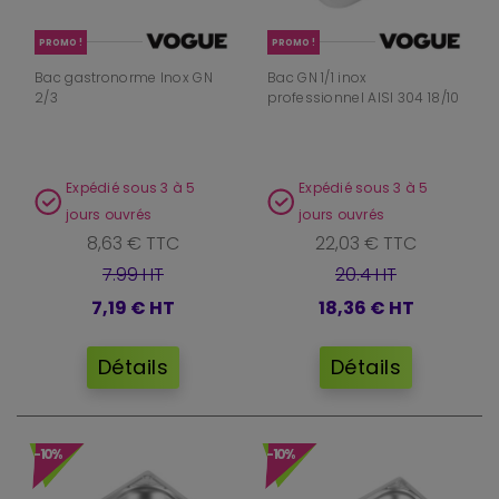
PROMO !
PROMO !
Bac gastronorme Inox GN
Bac GN 1/1 inox
2/3
professionnel AISI 304 18/10
Expédié sous 3 à 5
Expédié sous 3 à 5
jours ouvrés
jours ouvrés
8,63 € TTC
22,03 € TTC
7.99 HT
20.4 HT
7,19 €
HT
18,36 €
HT
Détails
Détails
-10%
-10%