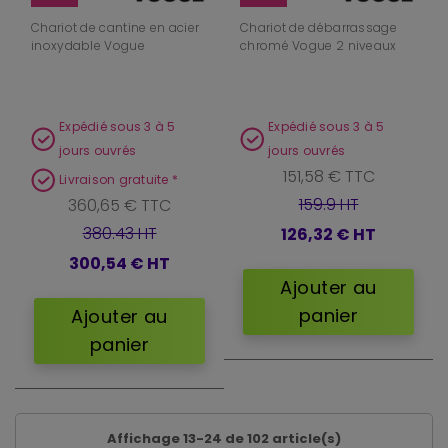
Chariot de cantine en acier
Chariot de débarrassage
inoxydable Vogue
chromé Vogue 2 niveaux
Expédié sous 3 à 5
Expédié sous 3 à 5
jours ouvrés
jours ouvrés
151,58 € TTC
Livraison gratuite *
159.9 HT
360,65 € TTC
380.43 HT
126,32 €
HT
300,54 €
HT
Ajouter au
panier
Ajouter au
panier
Affichage 13-24 de 102 article(s)