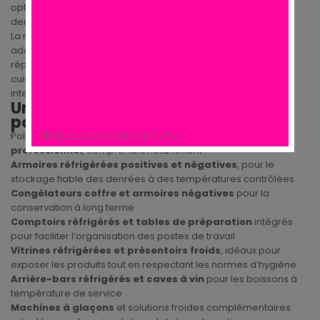
optimiser la conservation, la préparation et le service des
denrées alimentaires en environnement professionnel.
La marque propose une gamme complète de produits
adaptée aux besoins des professionnels, capables de
répondre à des contraintes variées, qu’il s’agisse de petites
cuisines à faible volume ou de grandes installations à usage
intensif.
Une gamme réfrigérée conçue
pour les professionnels
NE PLUS MONTRER CE POPUP.
Polar développe une large offre d’équipements de
froid
professionnel
, comprenant notamment :
Armoires réfrigérées positives et négatives
, pour le
stockage fiable des denrées à des températures contrôlées
Congélateurs coffre et armoires négatives
pour la
conservation à long terme
Comptoirs réfrigérés et tables de préparation
intégrés
pour faciliter l’organisation des postes de travail
Vitrines réfrigérées et présentoirs froids
, idéaux pour
exposer les produits tout en respectant les normes d’hygiène
Arrière-bars réfrigérés et caves à vin
pour les boissons à
température de service
Machines à glaçons
et solutions froides complémentaires