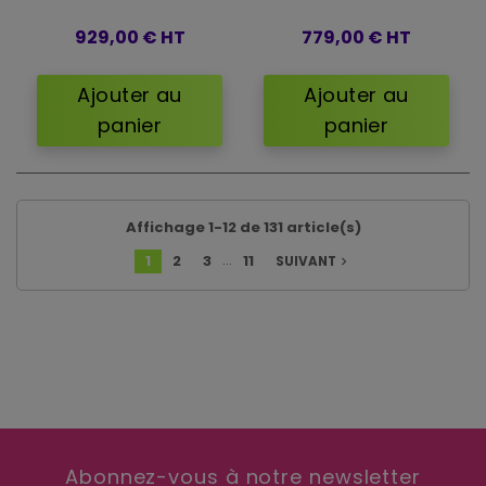
929,00 €
HT
779,00 €
HT
Ajouter au
Ajouter au
panier
panier
Affichage 1-12 de 131 article(s)
…
1
2
3
11
SUIVANT
navigate_next
Abonnez-vous à notre newsletter