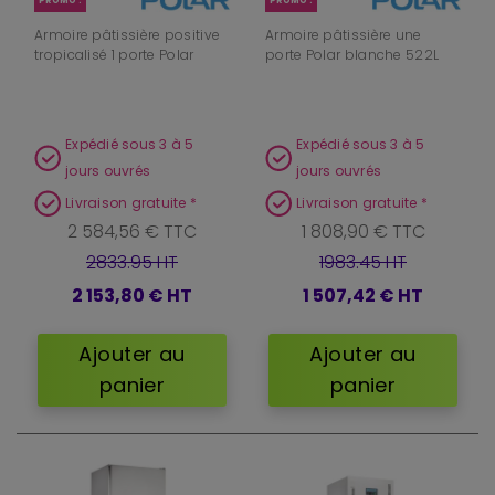
PROMO !
PROMO !
Armoire pâtissière positive
Armoire pâtissière une
tropicalisé 1 porte Polar
porte Polar blanche 522L
Expédié sous 3 à 5
Expédié sous 3 à 5
jours ouvrés
jours ouvrés
Livraison gratuite *
Livraison gratuite *
2 584,56 € TTC
1 808,90 € TTC
2833.95 HT
1983.45 HT
2 153,80 €
HT
1 507,42 €
HT
Ajouter au
Ajouter au
panier
panier