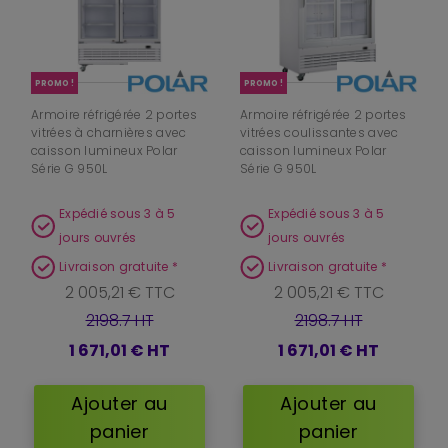
PROMO !
PROMO !
Armoire réfrigérée 2 portes
Armoire réfrigérée 2 portes
vitrées à charnières avec
vitrées coulissantes avec
caisson lumineux Polar
caisson lumineux Polar
Série G 950L
Série G 950L
Expédié sous 3 à 5
Expédié sous 3 à 5
jours ouvrés
jours ouvrés
Livraison gratuite *
Livraison gratuite *
2 005,21 € TTC
2 005,21 € TTC
2198.7 HT
2198.7 HT
1 671,01 €
HT
1 671,01 €
HT
Ajouter au
Ajouter au
panier
panier