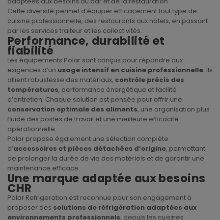
adaptées aux besoins du bar et de la restauration
Cette diversité permet d’équiper efficacement tout type de
cuisine professionnelle, des restaurants aux hôtels, en passant
par les services traiteur et les collectivités.
Performance, durabilité et
fiabilité
Les équipements Polar sont conçus pour répondre aux
exigences d’un
usage intensif en cuisine professionnelle
. Ils
allient robustesse des matériaux,
contrôle précis des
températures
, performance énergétique et facilité
d’entretien. Chaque solution est pensée pour offrir une
conservation optimale des aliments
, une organisation plus
fluide des postes de travail et une meilleure efficacité
opérationnelle.
Polar propose également une sélection complète
d’
accessoires et pièces détachées d’origine
, permettant
de prolonger la durée de vie des matériels et de garantir une
maintenance efficace.
Une marque adaptée aux besoins
CHR
Polar Refrigeration est reconnue pour son engagement à
proposer des
solutions de réfrigération adaptées aux
environnements professionnels
, depuis les cuisines