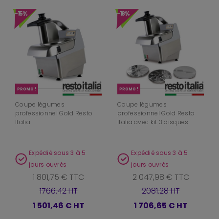
-15%
-18%
PROMO !
PROMO !
Coupe légumes
Coupe légumes
professionnel Gold Resto
professionnel Gold Resto
Italia
Italia avec kit 3 disques
Expédié sous 3 à 5
Expédié sous 3 à 5
jours ouvrés
jours ouvrés
1 801,75 € TTC
2 047,98 € TTC
1766.42 HT
2081.28 HT
1 501,46 €
HT
1 706,65 €
HT