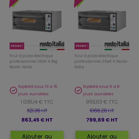
PROMO !
PROMO !
Four à pizza électrique
Four à pizza électrique
professionnel Start 4 Big
professionnel Start 4 Resto-
Resto-italia
italia
Expédié sous 10 a 15
Expédié sous 6 a 8
jours ouvrables
jours ouvrables
1 036,14 € TTC
959,63 € TTC
1121.36 HT
1066.26 HT
863,45 €
HT
799,69 €
HT
Ajouter au
Ajouter au