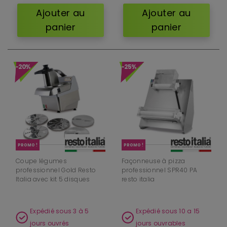
Ajouter au
Ajouter au
panier
panier
-20%
-25%
PROMO !
PROMO !
Coupe légumes
Façonneuse à pizza
professionnel Gold Resto
professionnel SPR40 PA
Italia avec kit 5 disques
resto italia
Expédié sous 3 à 5
Expédié sous 10 a 15
jours ouvrés
jours ouvrables