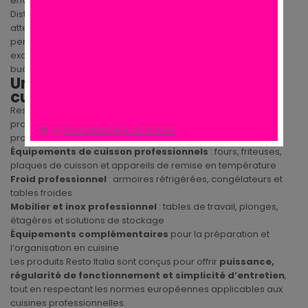
environnement CHR.
Distribuée par
Cuisine des Pros
, Resto Italia répond aux
attentes des restaurateurs recherchant des équipements
performants, fonctionnels et durables, tout en conservant un
excellent équilibre entre qualité, performance et maîtrise du
budget.
Une gamme pensée pour les
cuisines professionnelles
Resto Italia propose une sélection complète de matériels
professionnels couvrant les besoins essentiels des cuisines
NE PLUS MONTRER CE POPUP.
professionnelles :
Équipements de cuisson professionnels
: fours, friteuses,
plaques de cuisson et appareils de remise en température
Froid professionnel
: armoires réfrigérées, congélateurs et
tables froides
Mobilier et inox professionnel
: tables de travail, plonges,
étagères et solutions de stockage
Équipements complémentaires
pour la préparation et
l’organisation en cuisine
Les produits Resto Italia sont conçus pour offrir
puissance,
régularité de fonctionnement et simplicité d’entretien
,
tout en respectant les normes européennes applicables aux
cuisines professionnelles.