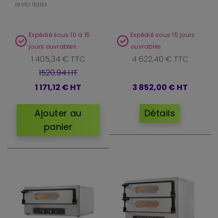
resto italia
Expédié sous 10 a 15
Expédié sous 15 jours
jours ouvrables
ouvrables
1 405,34 € TTC
4 622,40 € TTC
1520.94 HT
1 171,12 €
HT
3 852,00 €
HT
Ajouter au
Détails
panier