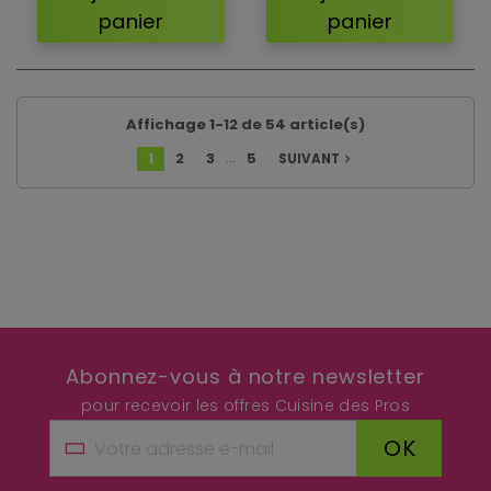
panier
panier
Affichage 1-12 de 54 article(s)
…
1
2
3
5
SUIVANT
navigate_next
Abonnez-vous à notre newsletter
pour recevoir les offres Cuisine des Pros
OK