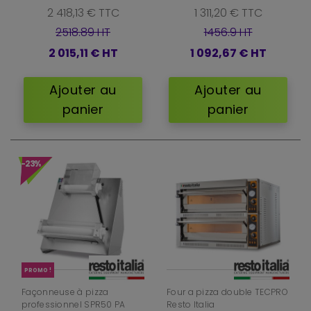
2 418,13 € TTC
1 311,20 € TTC
2518.89 HT
1456.9 HT
2 015,11 €
HT
1 092,67 €
HT
Ajouter au
Ajouter au
panier
panier
-23%
PROMO !
Façonneuse à pizza
Four a pizza double TECPRO
professionnel SPR50 PA
Resto Italia