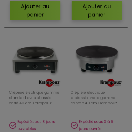
Ajouter au
Ajouter au
panier
panier
Crêpière électrique gamme
Crêpière électrique
standard avec chassis
professionnelle gamme
carré 40 cm Krampouz
confort 40 cm Krampouz
Expédié sous 8 jours
Expédié sous 3 à 5
ouvrables
jours ouvrés