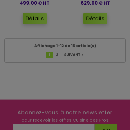
499,00 €
HT
629,00 €
HT
Détails
Détails
Affichage 1-12 de 15 article(s)
1
2
SUIVANT
navigate_next
Abonnez-vous à notre newsletter
pour recevoir les offres Cuisine des Pros