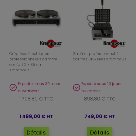
Crêpières électriques
Gaufrier professionnel 2
professionnelles gamme
gaufres Bruxelles Krampouz
confort 2 x 35 cm
Krampouz
Expedier sous 30 jours
Expédié sous 10 jours
ouvrables !
ouvrables
1 798,80 € TTC
898,80 € TTC
1 499,00 €
HT
749,00 €
HT
Détails
Détails