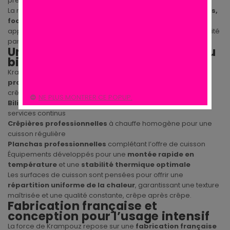
précision.
La marque s’adresse aux
crêperies, restaurants, traiteurs,
food trucks et établissements CHR
qui recherchent des
appareils de cuisson fiables, capables d’assurer une régularité
parfaite sur des services intensifs.
Une expertise bretonne dédiée au
bilig professionnel
Krampouz est particulièrement reconnue pour ses
biligs
professionnels
, conçus pour répondre aux exigences des
crêpiers :
NE PLUS MONTRER CE POPUP.
Biligs traditionnels
pour galettes et crêpes, adaptés aux
services continus
Crêpières professionnelles
à chauffe homogène pour une
cuisson régulière
Planchas professionnelles
complétant l’offre de cuisson
Équipements développés pour une
montée rapide en
température
et une
stabilité thermique optimale
Les surfaces de cuisson sont pensées pour offrir une
répartition uniforme de la chaleur
, garantissant une texture
maîtrisée et une qualité constante, crêpe après crêpe.
Fabrication française et
conception pour l’usage intensif
La force de Krampouz repose sur une
fabrication française