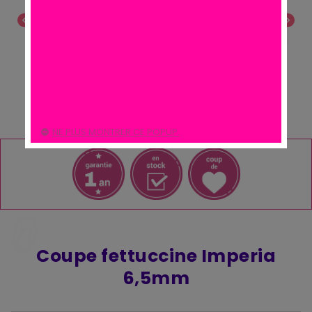
chevron_left
chevron_right
NE PLUS MONTRER CE POPUP.
Coupe fettuccine Imperia
6,5mm