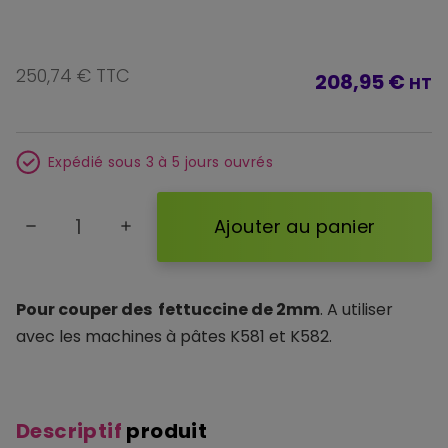
250,74 € TTC
208,95 €
HT
Expédié sous 3 à 5 jours ouvrés
Ajouter au panier
remove
add
Pour couper des fettuccine de 2mm
. A utiliser
avec les machines à pâtes K581 et K582.
Descriptif
produit