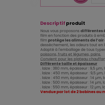
Descriptif
produit
Nous vous proposons
différentes 
film en fonction des produits à emb
film
protège les aliments de l’ai
dessèchement, les odeurs tout en la
Adapté à l'emballage de tous types
poissons, fruits et légumes, pains.
Convient pour les plateau chauffa
Différente taille et épaisseur
. laize : 380 mm, épaisseur : 9,5 µm,
. laize : 450 mm, épaisseur : 9,5 µm,
. laize : 450 mm, épaisseur : 14 µm, 
. laize : 500 mm, épaisseur : 14 µm, 
. laize : 550 mm, épaisseur : 12 µm, 
Vendue par lot de 2 bobines au