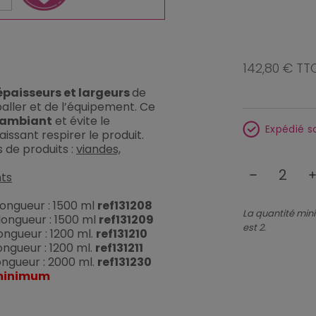
142,80 € TT
épaisseurs et largeurs
de
aller et de l’équipement. Ce
r ambiant
et évite le
Expédié s
issant respirer le produit.
 de produits :
viandes,
remove
ad
nts
 longueur : 1500 ml
ref131208
La quantité min
 longueur : 1500 ml
ref131209
est 2.
longueur : 1200 ml.
ref131210
longueur : 1200 ml.
ref131211
longueur : 2000 ml.
ref131230
 minimum