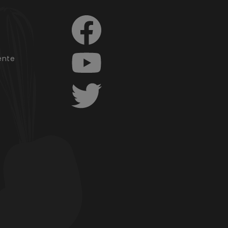
e
ente