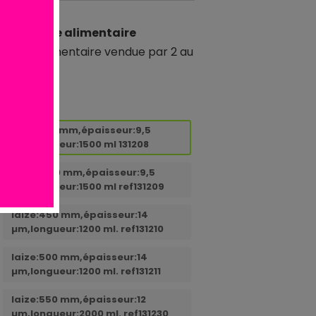
lm étirable alimentaire
tirable alimentaire vendue par 2 au
laize:380 mm,épaisseur:9,5
µm,longueur:1500 ml 131208
ble
Laize:450 mm,épaisseur:9,5
µm,longueur:1500 ml ref131209
laize:450 mm,épaisseur:14
µm,longueur:1200 ml. ref131210
laize:500 mm,épaisseur:14
µm,longueur:1200 ml. ref131211
laize:550 mm,épaisseur:12
µm,longueur:2000 ml. ref131230