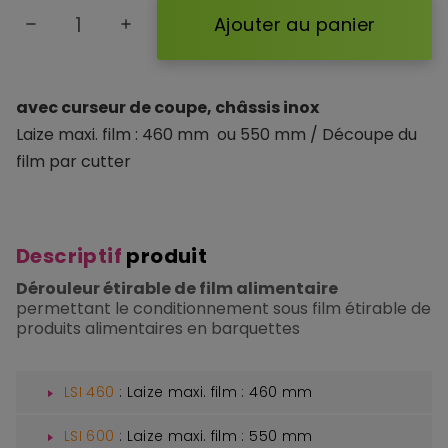
Ajouter au panier
remove
add
avec curseur de coupe, châssis inox
Laize maxi. film : 460 mm ou 550 mm / Découpe du
film par cutter
Descriptif
produit
Dérouleur étirable de film alimentaire
permettant le conditionnement sous film étirable de
produits alimentaires en barquettes
LSI 460
: Laize maxi. film : 460 mm
LSI 600
: Laize maxi. film : 550 mm