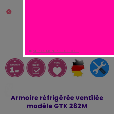
chevron_left
chevron_right
NE PLUS MONTRER CE POPUP.
Armoire réfrigérée ventilée
modèle GTK 282M