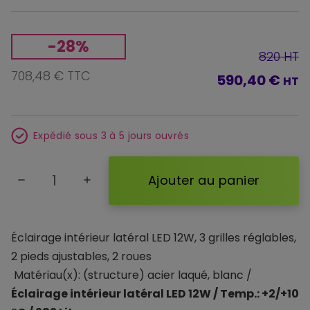
-28%
820 HT
708,48 € TTC
590,40 €
HT
Expédié sous 3 à 5 jours ouvrés
Ajouter au panier
remove
add
Éclairage intérieur latéral LED 12W, 3 grilles réglables,
2 pieds ajustables, 2 roues
Matériau(x): (structure) acier laqué, blanc /
Éclairage intérieur latéral LED 12W / Temp.: +2/+10