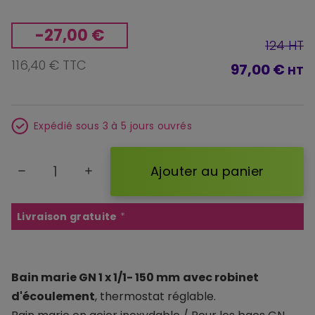
-27,00 €
124 HT
116,40 € TTC
97,00 €
HT
Expédié sous 3 à 5 jours ouvrés
Ajouter au panier
remove
add
Livraison gratuite
*
Bain marie GN 1 x 1/1- 150 mm
avec robinet
d'écoulement
, thermostat réglable.