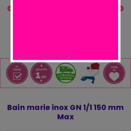
chevron_left
chevron_right
NE PLUS MONTRER CE POPUP.
Bain marie inox GN 1/1 150 mm
Max