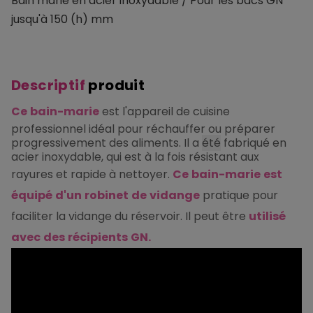
Bain marie en acier inoxydable / Pour les bacs GN
jusqu'à 150 (h) mm
Descriptif
produit
Ce
bain
-
marie
est
l
'
appareil
de
cuisine
professionnel
idéal
pour
réchauffer
ou
préparer
progressivement
des
aliments
.
Il
a
été
fabriqué
en
acier
inoxydable
,
qui
est
à
la
fois
résistant
aux
rayures
et
rapide
à
nettoyer
.
Ce
bain
-
marie
est
équipé
d
'
un
robinet
de
vidange
pratique
pour
faciliter
la
vidange
du
réservoir
.
Il
peut
être
utilisé
avec
des
récipients
GN
.