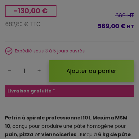
-130,00 €
699 HT
682,80 € TTC
569,00 €
HT
Expédié sous 3 à 5 jours ouvrés
Ajouter au panier
remove
add
Livraison gratuite
*
Pétrin à spirale professionnel 10 L Maxima MSM
10
, conçu pour produire une pâte homogène pour
pain
,
pizza
et
viennoiseries
. Jusqu’à
6 kg de pâte