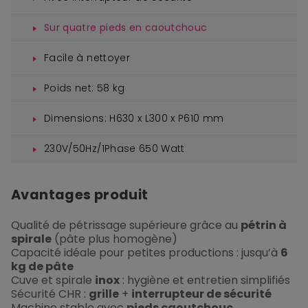
Sur quatre pieds en caoutchouc
Facile à nettoyer
Poids net: 58 kg
Dimensions: H630 x L300 x P610 mm
230V/50Hz/1Phase 650 Watt
Avantages produit
Qualité de pétrissage supérieure grâce au
pétrin à
spirale
(pâte plus homogène)
Capacité idéale pour petites productions : jusqu’à
6
kg de pâte
Cuve et spirale
inox
: hygiène et entretien simplifiés
Sécurité CHR :
grille
+
interrupteur de sécurité
Machine stable avec
pieds caoutchouc