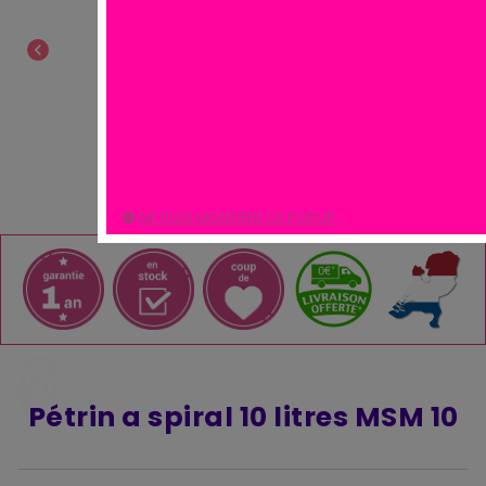
chevron_left
chevron_right
NE PLUS MONTRER CE POPUP.
Pétrin a spiral 10 litres MSM 10