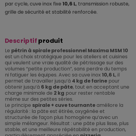
par cycle, cuve inox fixe
10,6 L
, transmission robuste,
grille de sécurité et stabilité renforcée.
Descriptif
produit
Le
pétrin à spirale professionnel Maxima MSM 10
est un choix stratégique pour les ateliers et cuisines
qui veulent une vraie qualité de pétrissage sur des
volumes “petite production”, sans perdre du temps
ni fatiguer les équipes. Avec sa cuve inox
10,6 L
, il
permet de travailler jusqu’à
4 kg de farine
pour
obtenir jusqu’à
6 kg de pâte
, tout en acceptant une
charge minimale de
2 kg
pour rester rentable
même sur des petites séries.
Le principe
spirale + cuve tournante
améliore la
régularité : la pâte est étirée, oxygénée et
structurée de façon plus homogène qu’avec un
simple mélangeur. Résultat : une pâte plus lisse, plus
stable, et une meilleure répétabilité en production,
particulièrement appréciée en
pizzeria
,