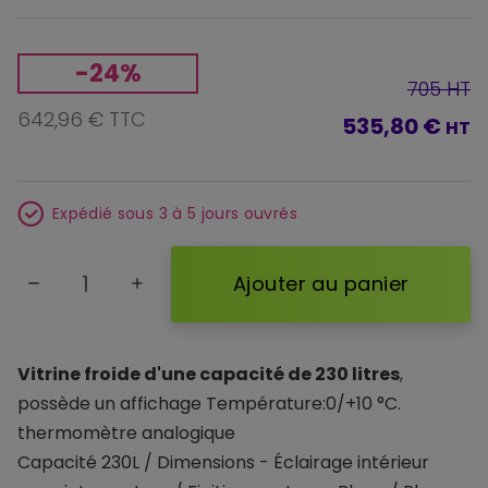
-24%
705 HT
642,96 € TTC
535,80 €
HT
Expédié sous 3 à 5 jours ouvrés
Ajouter au panier
remove
add
Vitrine froide d'une capacité de 230 litres
,
possède un affichage Température:0/+10 °C.
thermomètre analogique
Capacité 230L / Dimensions - Éclairage intérieur